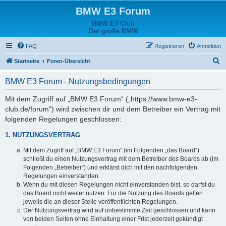
BMW E3 Forum
BMW E3 Club
Der große BMW
FAQ
Registrieren
Anmelden
S
Startseite
Foren-Übersicht
u
BMW E3 Forum - Nutzungsbedingungen
c
h
Mit dem Zugriff auf „BMW E3 Forum“ („https://www.bmw-e3-
club.de/forum“) wird zwischen dir und dem Betreiber ein Vertrag mit
e
folgenden Regelungen geschlossen:
1. NUTZUNGSVERTRAG
Mit dem Zugriff auf „BMW E3 Forum“ (im Folgenden „das Board“)
schließt du einen Nutzungsvertrag mit dem Betreiber des Boards ab (im
Folgenden „Betreiber“) und erklärst dich mit den nachfolgenden
Regelungen einverstanden.
Wenn du mit diesen Regelungen nicht einverstanden bist, so darfst du
das Board nicht weiter nutzen. Für die Nutzung des Boards gelten
jeweils die an dieser Stelle veröffentlichten Regelungen.
Der Nutzungsvertrag wird auf unbestimmte Zeit geschlossen und kann
von beiden Seiten ohne Einhaltung einer Frist jederzeit gekündigt