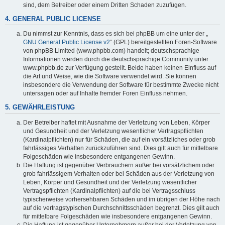
sind, dem Betreiber oder einem Dritten Schaden zuzufügen.
4. GENERAL PUBLIC LICENSE
Du nimmst zur Kenntnis, dass es sich bei phpBB um eine unter der „
GNU General Public License v2
“ (GPL) bereitgestellten Foren-Software
von phpBB Limited (www.phpbb.com) handelt; deutschsprachige
Informationen werden durch die deutschsprachige Community unter
www.phpbb.de zur Verfügung gestellt. Beide haben keinen Einfluss auf
die Art und Weise, wie die Software verwendet wird. Sie können
insbesondere die Verwendung der Software für bestimmte Zwecke nicht
untersagen oder auf Inhalte fremder Foren Einfluss nehmen.
5. GEWÄHRLEISTUNG
Der Betreiber haftet mit Ausnahme der Verletzung von Leben, Körper
und Gesundheit und der Verletzung wesentlicher Vertragspflichten
(Kardinalpflichten) nur für Schäden, die auf ein vorsätzliches oder grob
fahrlässiges Verhalten zurückzuführen sind. Dies gilt auch für mittelbare
Folgeschäden wie insbesondere entgangenen Gewinn.
Die Haftung ist gegenüber Verbrauchern außer bei vorsätzlichem oder
grob fahrlässigem Verhalten oder bei Schäden aus der Verletzung von
Leben, Körper und Gesundheit und der Verletzung wesentlicher
Vertragspflichten (Kardinalpflichten) auf die bei Vertragsschluss
typischerweise vorhersehbaren Schäden und im übrigen der Höhe nach
auf die vertragstypischen Durchschnittsschäden begrenzt. Dies gilt auch
für mittelbare Folgeschäden wie insbesondere entgangenen Gewinn.
Die Haftung ist gegenüber Unternehmern außer bei der Verletzung von