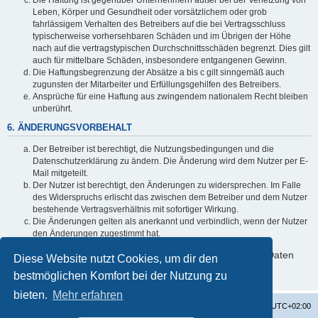
Leben, Körper und Gesundheit oder vorsätzlichem oder grob
fahrlässigem Verhalten des Betreibers auf die bei Vertragsschluss
typischerweise vorhersehbaren Schäden und im Übrigen der Höhe
nach auf die vertragstypischen Durchschnittsschäden begrenzt. Dies gilt
auch für mittelbare Schäden, insbesondere entgangenen Gewinn.
Die Haftungsbegrenzung der Absätze a bis c gilt sinngemäß auch
zugunsten der Mitarbeiter und Erfüllungsgehilfen des Betreibers.
Ansprüche für eine Haftung aus zwingendem nationalem Recht bleiben
unberührt.
6. ÄNDERUNGSVORBEHALT
Der Betreiber ist berechtigt, die Nutzungsbedingungen und die
Datenschutzerklärung zu ändern. Die Änderung wird dem Nutzer per E-
Mail mitgeteilt.
Der Nutzer ist berechtigt, den Änderungen zu widersprechen. Im Falle
des Widerspruchs erlischt das zwischen dem Betreiber und dem Nutzer
bestehende Vertragsverhältnis mit sofortiger Wirkung.
Die Änderungen gelten als anerkannt und verbindlich, wenn der Nutzer
den Änderungen zugestimmt hat.
Informationen über den Umgang mit deinen persönlichen Daten
Diese Website nutzt Cookies, um dir den
sind in der Datenschutzerklärung enthalten.
bestmöglichen Komfort bei der Nutzung zu
bieten.
Mehr erfahren
Startseite
Foren-Übersicht
Alle Zeiten sind
UTC+02:00