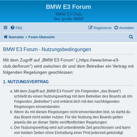
BMW E3 Forum
BMW E3 Club
Der große BMW
FAQ
Registrieren
Anmelden
S
Startseite
Foren-Übersicht
u
BMW E3 Forum - Nutzungsbedingungen
c
h
Mit dem Zugriff auf „BMW E3 Forum“ („https://www.bmw-e3-
club.de/forum“) wird zwischen dir und dem Betreiber ein Vertrag mit
e
folgenden Regelungen geschlossen:
1. NUTZUNGSVERTRAG
Mit dem Zugriff auf „BMW E3 Forum“ (im Folgenden „das Board“)
schließt du einen Nutzungsvertrag mit dem Betreiber des Boards ab (im
Folgenden „Betreiber“) und erklärst dich mit den nachfolgenden
Regelungen einverstanden.
Wenn du mit diesen Regelungen nicht einverstanden bist, so darfst du
das Board nicht weiter nutzen. Für die Nutzung des Boards gelten
jeweils die an dieser Stelle veröffentlichten Regelungen.
Der Nutzungsvertrag wird auf unbestimmte Zeit geschlossen und kann
von beiden Seiten ohne Einhaltung einer Frist jederzeit gekündigt