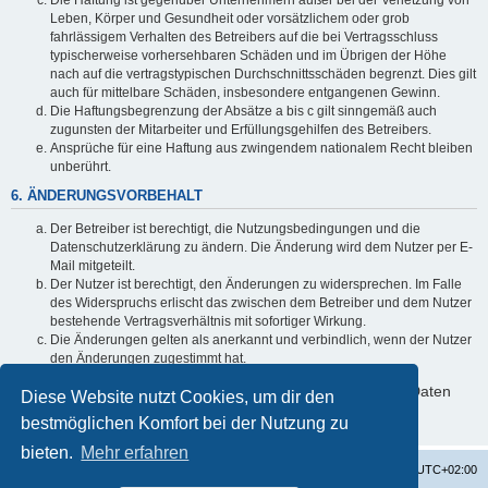
Leben, Körper und Gesundheit oder vorsätzlichem oder grob
fahrlässigem Verhalten des Betreibers auf die bei Vertragsschluss
typischerweise vorhersehbaren Schäden und im Übrigen der Höhe
nach auf die vertragstypischen Durchschnittsschäden begrenzt. Dies gilt
auch für mittelbare Schäden, insbesondere entgangenen Gewinn.
Die Haftungsbegrenzung der Absätze a bis c gilt sinngemäß auch
zugunsten der Mitarbeiter und Erfüllungsgehilfen des Betreibers.
Ansprüche für eine Haftung aus zwingendem nationalem Recht bleiben
unberührt.
6. ÄNDERUNGSVORBEHALT
Der Betreiber ist berechtigt, die Nutzungsbedingungen und die
Datenschutzerklärung zu ändern. Die Änderung wird dem Nutzer per E-
Mail mitgeteilt.
Der Nutzer ist berechtigt, den Änderungen zu widersprechen. Im Falle
des Widerspruchs erlischt das zwischen dem Betreiber und dem Nutzer
bestehende Vertragsverhältnis mit sofortiger Wirkung.
Die Änderungen gelten als anerkannt und verbindlich, wenn der Nutzer
den Änderungen zugestimmt hat.
Informationen über den Umgang mit deinen persönlichen Daten
Diese Website nutzt Cookies, um dir den
sind in der Datenschutzerklärung enthalten.
bestmöglichen Komfort bei der Nutzung zu
bieten.
Mehr erfahren
Startseite
Foren-Übersicht
Alle Zeiten sind
UTC+02:00