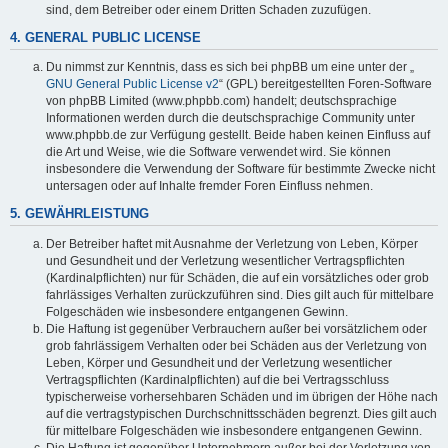
sind, dem Betreiber oder einem Dritten Schaden zuzufügen.
4. GENERAL PUBLIC LICENSE
Du nimmst zur Kenntnis, dass es sich bei phpBB um eine unter der „
GNU General Public License v2
“ (GPL) bereitgestellten Foren-Software
von phpBB Limited (www.phpbb.com) handelt; deutschsprachige
Informationen werden durch die deutschsprachige Community unter
www.phpbb.de zur Verfügung gestellt. Beide haben keinen Einfluss auf
die Art und Weise, wie die Software verwendet wird. Sie können
insbesondere die Verwendung der Software für bestimmte Zwecke nicht
untersagen oder auf Inhalte fremder Foren Einfluss nehmen.
5. GEWÄHRLEISTUNG
Der Betreiber haftet mit Ausnahme der Verletzung von Leben, Körper
und Gesundheit und der Verletzung wesentlicher Vertragspflichten
(Kardinalpflichten) nur für Schäden, die auf ein vorsätzliches oder grob
fahrlässiges Verhalten zurückzuführen sind. Dies gilt auch für mittelbare
Folgeschäden wie insbesondere entgangenen Gewinn.
Die Haftung ist gegenüber Verbrauchern außer bei vorsätzlichem oder
grob fahrlässigem Verhalten oder bei Schäden aus der Verletzung von
Leben, Körper und Gesundheit und der Verletzung wesentlicher
Vertragspflichten (Kardinalpflichten) auf die bei Vertragsschluss
typischerweise vorhersehbaren Schäden und im übrigen der Höhe nach
auf die vertragstypischen Durchschnittsschäden begrenzt. Dies gilt auch
für mittelbare Folgeschäden wie insbesondere entgangenen Gewinn.
Die Haftung ist gegenüber Unternehmern außer bei der Verletzung von