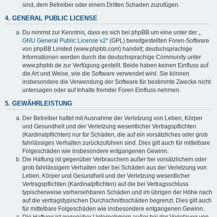
sind, dem Betreiber oder einem Dritten Schaden zuzufügen.
4. GENERAL PUBLIC LICENSE
Du nimmst zur Kenntnis, dass es sich bei phpBB um eine unter der „
GNU General Public License v2
“ (GPL) bereitgestellten Foren-Software
von phpBB Limited (www.phpbb.com) handelt; deutschsprachige
Informationen werden durch die deutschsprachige Community unter
www.phpbb.de zur Verfügung gestellt. Beide haben keinen Einfluss auf
die Art und Weise, wie die Software verwendet wird. Sie können
insbesondere die Verwendung der Software für bestimmte Zwecke nicht
untersagen oder auf Inhalte fremder Foren Einfluss nehmen.
5. GEWÄHRLEISTUNG
Der Betreiber haftet mit Ausnahme der Verletzung von Leben, Körper
und Gesundheit und der Verletzung wesentlicher Vertragspflichten
(Kardinalpflichten) nur für Schäden, die auf ein vorsätzliches oder grob
fahrlässiges Verhalten zurückzuführen sind. Dies gilt auch für mittelbare
Folgeschäden wie insbesondere entgangenen Gewinn.
Die Haftung ist gegenüber Verbrauchern außer bei vorsätzlichem oder
grob fahrlässigem Verhalten oder bei Schäden aus der Verletzung von
Leben, Körper und Gesundheit und der Verletzung wesentlicher
Vertragspflichten (Kardinalpflichten) auf die bei Vertragsschluss
typischerweise vorhersehbaren Schäden und im übrigen der Höhe nach
auf die vertragstypischen Durchschnittsschäden begrenzt. Dies gilt auch
für mittelbare Folgeschäden wie insbesondere entgangenen Gewinn.
Die Haftung ist gegenüber Unternehmern außer bei der Verletzung von