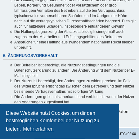
Leben, Körper und Gesundheit oder vorsätzlichem oder grob
fahrlässigem Verhalten des Betreibers auf die bei Vertragsschluss
typischerweise vorhersehbaren Schäden und im Übrigen der Höhe
nach auf die vertragstypischen Durchschnittsschäden begrenzt. Dies gilt
auch für mittelbare Schäden, insbesondere entgangenen Gewinn.
Die Haftungsbegrenzung der Absätze a bis c gilt sinngemäß auch
zugunsten der Mitarbeiter und Erfüllungsgehilfen des Betreibers.
Ansprüche für eine Haftung aus zwingendem nationalem Recht bleiben
unberührt.
6. ÄNDERUNGSVORBEHALT
Der Betreiber ist berechtigt, die Nutzungsbedingungen und die
Datenschutzerklärung zu ändern. Die Änderung wird dem Nutzer per E-
Mail mitgeteilt.
Der Nutzer ist berechtigt, den Änderungen zu widersprechen. Im Falle
des Widerspruchs erlischt das zwischen dem Betreiber und dem Nutzer
bestehende Vertragsverhältnis mit sofortiger Wirkung.
Die Änderungen gelten als anerkannt und verbindlich, wenn der Nutzer
den Änderungen zugestimmt hat.
Informationen über den Umgang mit deinen persönlichen Daten
Diese Website nutzt Cookies, um dir den
sind in der Datenschutzerklärung enthalten.
bestmöglichen Komfort bei der Nutzung zu
bieten.
Mehr erfahren
Startseite
Foren-Übersicht
Alle Zeiten sind
UTC+02:00