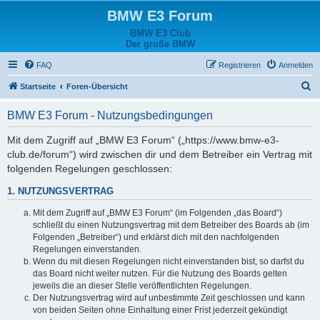
BMW E3 Forum
BMW E3 Club
Der große BMW
FAQ
Registrieren
Anmelden
S
Startseite
Foren-Übersicht
u
BMW E3 Forum - Nutzungsbedingungen
c
h
Mit dem Zugriff auf „BMW E3 Forum“ („https://www.bmw-e3-
club.de/forum“) wird zwischen dir und dem Betreiber ein Vertrag mit
e
folgenden Regelungen geschlossen:
1. NUTZUNGSVERTRAG
Mit dem Zugriff auf „BMW E3 Forum“ (im Folgenden „das Board“)
schließt du einen Nutzungsvertrag mit dem Betreiber des Boards ab (im
Folgenden „Betreiber“) und erklärst dich mit den nachfolgenden
Regelungen einverstanden.
Wenn du mit diesen Regelungen nicht einverstanden bist, so darfst du
das Board nicht weiter nutzen. Für die Nutzung des Boards gelten
jeweils die an dieser Stelle veröffentlichten Regelungen.
Der Nutzungsvertrag wird auf unbestimmte Zeit geschlossen und kann
von beiden Seiten ohne Einhaltung einer Frist jederzeit gekündigt