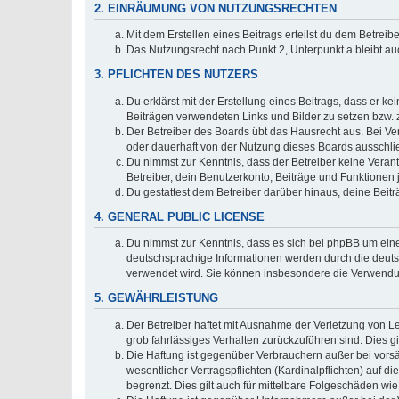
2. EINRÄUMUNG VON NUTZUNGSRECHTEN
Mit dem Erstellen eines Beitrags erteilst du dem Betrei
Das Nutzungsrecht nach Punkt 2, Unterpunkt a bleibt 
3. PFLICHTEN DES NUTZERS
Du erklärst mit der Erstellung eines Beitrags, dass er ke
Beiträgen verwendeten Links und Bilder zu setzen bzw.
Der Betreiber des Boards übt das Hausrecht aus. Bei V
oder dauerhaft von der Nutzung dieses Boards ausschlie
Du nimmst zur Kenntnis, dass der Betreiber keine Verantw
Betreiber, dein Benutzerkonto, Beiträge und Funktionen 
Du gestattest dem Betreiber darüber hinaus, deine Beit
4. GENERAL PUBLIC LICENSE
Du nimmst zur Kenntnis, dass es sich bei phpBB um eine
deutschsprachige Informationen werden durch die deuts
verwendet wird. Sie können insbesondere die Verwendun
5. GEWÄHRLEISTUNG
Der Betreiber haftet mit Ausnahme der Verletzung von Le
grob fahrlässiges Verhalten zurückzuführen sind. Dies 
Die Haftung ist gegenüber Verbrauchern außer bei vors
wesentlicher Vertragspflichten (Kardinalpflichten) auf
begrenzt. Dies gilt auch für mittelbare Folgeschäden 