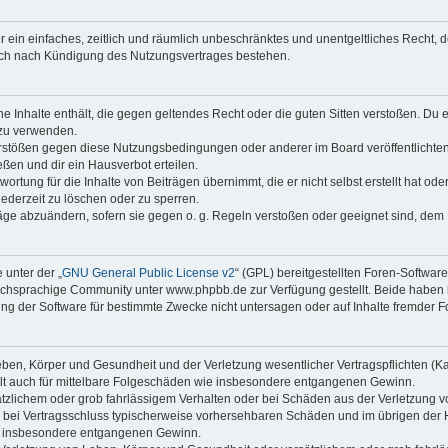
ber ein einfaches, zeitlich und räumlich unbeschränktes und unentgeltliches Recht
auch nach Kündigung des Nutzungsvertrages bestehen.
ine Inhalte enthält, die gegen geltendes Recht oder die guten Sitten verstoßen. Du 
 zu verwenden.
erstößen gegen diese Nutzungsbedingungen oder anderer im Board veröffentlichte
ßen und dir ein Hausverbot erteilen.
ortung für die Inhalte von Beiträgen übernimmt, die er nicht selbst erstellt hat od
jederzeit zu löschen oder zu sperren.
räge abzuändern, sofern sie gegen o. g. Regeln verstoßen oder geeignet sind, dem
 unter der „
GNU General Public License v2
“ (GPL) bereitgestellten Foren-Softwa
chsprachige Community unter www.phpbb.de zur Verfügung gestellt. Beide haben ke
g der Software für bestimmte Zwecke nicht untersagen oder auf Inhalte fremder F
ben, Körper und Gesundheit und der Verletzung wesentlicher Vertragspflichten (Kard
gilt auch für mittelbare Folgeschäden wie insbesondere entgangenen Gewinn.
ätzlichem oder grob fahrlässigem Verhalten oder bei Schäden aus der Verletzung 
 die bei Vertragsschluss typischerweise vorhersehbaren Schäden und im übrigen de
wie insbesondere entgangenen Gewinn.