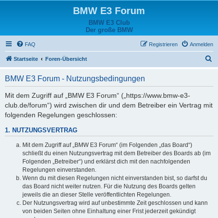
BMW E3 Forum
BMW E3 Club
Der große BMW
FAQ
Registrieren
Anmelden
S
Startseite
Foren-Übersicht
u
BMW E3 Forum - Nutzungsbedingungen
c
h
Mit dem Zugriff auf „BMW E3 Forum“ („https://www.bmw-e3-
club.de/forum“) wird zwischen dir und dem Betreiber ein Vertrag mit
e
folgenden Regelungen geschlossen:
1. NUTZUNGSVERTRAG
Mit dem Zugriff auf „BMW E3 Forum“ (im Folgenden „das Board“)
schließt du einen Nutzungsvertrag mit dem Betreiber des Boards ab (im
Folgenden „Betreiber“) und erklärst dich mit den nachfolgenden
Regelungen einverstanden.
Wenn du mit diesen Regelungen nicht einverstanden bist, so darfst du
das Board nicht weiter nutzen. Für die Nutzung des Boards gelten
jeweils die an dieser Stelle veröffentlichten Regelungen.
Der Nutzungsvertrag wird auf unbestimmte Zeit geschlossen und kann
von beiden Seiten ohne Einhaltung einer Frist jederzeit gekündigt