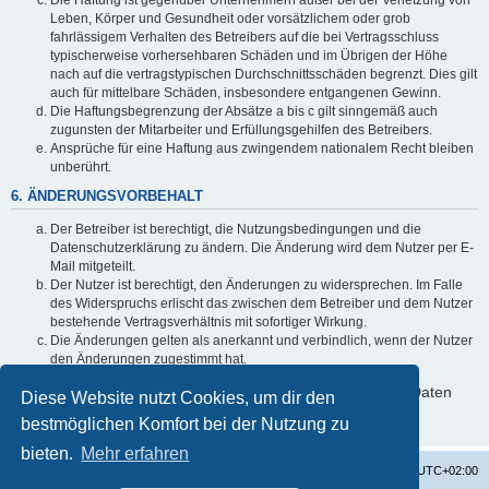
Leben, Körper und Gesundheit oder vorsätzlichem oder grob
fahrlässigem Verhalten des Betreibers auf die bei Vertragsschluss
typischerweise vorhersehbaren Schäden und im Übrigen der Höhe
nach auf die vertragstypischen Durchschnittsschäden begrenzt. Dies gilt
auch für mittelbare Schäden, insbesondere entgangenen Gewinn.
Die Haftungsbegrenzung der Absätze a bis c gilt sinngemäß auch
zugunsten der Mitarbeiter und Erfüllungsgehilfen des Betreibers.
Ansprüche für eine Haftung aus zwingendem nationalem Recht bleiben
unberührt.
6. ÄNDERUNGSVORBEHALT
Der Betreiber ist berechtigt, die Nutzungsbedingungen und die
Datenschutzerklärung zu ändern. Die Änderung wird dem Nutzer per E-
Mail mitgeteilt.
Der Nutzer ist berechtigt, den Änderungen zu widersprechen. Im Falle
des Widerspruchs erlischt das zwischen dem Betreiber und dem Nutzer
bestehende Vertragsverhältnis mit sofortiger Wirkung.
Die Änderungen gelten als anerkannt und verbindlich, wenn der Nutzer
den Änderungen zugestimmt hat.
Informationen über den Umgang mit deinen persönlichen Daten
Diese Website nutzt Cookies, um dir den
sind in der Datenschutzerklärung enthalten.
bestmöglichen Komfort bei der Nutzung zu
bieten.
Mehr erfahren
Startseite
Foren-Übersicht
Alle Zeiten sind
UTC+02:00