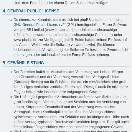
sind, dem Betreiber oder einem Dritten Schaden zuzufügen.
4. GENERAL PUBLIC LICENSE
Du nimmst zur Kenntnis, dass es sich bei phpBB um eine unter der „
GNU General Public License v2
“ (GPL) bereitgestellten Foren-Software
von phpBB Limited (www.phpbb.com) handelt; deutschsprachige
Informationen werden durch die deutschsprachige Community unter
www.phpbb.de zur Verfügung gestellt. Beide haben keinen Einfluss auf
die Art und Weise, wie die Software verwendet wird. Sie können
insbesondere die Verwendung der Software für bestimmte Zwecke nicht
untersagen oder auf Inhalte fremder Foren Einfluss nehmen.
5. GEWÄHRLEISTUNG
Der Betreiber haftet mit Ausnahme der Verletzung von Leben, Körper
und Gesundheit und der Verletzung wesentlicher Vertragspflichten
(Kardinalpflichten) nur für Schäden, die auf ein vorsätzliches oder grob
fahrlässiges Verhalten zurückzuführen sind. Dies gilt auch für mittelbare
Folgeschäden wie insbesondere entgangenen Gewinn.
Die Haftung ist gegenüber Verbrauchern außer bei vorsätzlichem oder
grob fahrlässigem Verhalten oder bei Schäden aus der Verletzung von
Leben, Körper und Gesundheit und der Verletzung wesentlicher
Vertragspflichten (Kardinalpflichten) auf die bei Vertragsschluss
typischerweise vorhersehbaren Schäden und im übrigen der Höhe nach
auf die vertragstypischen Durchschnittsschäden begrenzt. Dies gilt auch
für mittelbare Folgeschäden wie insbesondere entgangenen Gewinn.
Die Haftung ist gegenüber Unternehmern außer bei der Verletzung von