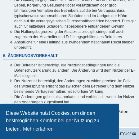
Leben, Körper und Gesundheit oder vorsätzlichem oder grob
fahrlässigem Verhalten des Betreibers auf die bei Vertragsschluss
typischerweise vorhersehbaren Schäden und im Übrigen der Höhe
nach auf die vertragstypischen Durchschnittsschäden begrenzt. Dies gilt
auch für mittelbare Schäden, insbesondere entgangenen Gewinn.
Die Haftungsbegrenzung der Absätze a bis c gilt sinngemäß auch
zugunsten der Mitarbeiter und Erfüllungsgehilfen des Betreibers.
Ansprüche für eine Haftung aus zwingendem nationalem Recht bleiben
unberührt.
6. ÄNDERUNGSVORBEHALT
Der Betreiber ist berechtigt, die Nutzungsbedingungen und die
Datenschutzerklärung zu ändern. Die Änderung wird dem Nutzer per E-
Mail mitgeteilt.
Der Nutzer ist berechtigt, den Änderungen zu widersprechen. Im Falle
des Widerspruchs erlischt das zwischen dem Betreiber und dem Nutzer
bestehende Vertragsverhältnis mit sofortiger Wirkung.
Die Änderungen gelten als anerkannt und verbindlich, wenn der Nutzer
den Änderungen zugestimmt hat.
Informationen über den Umgang mit deinen persönlichen Daten
Diese Website nutzt Cookies, um dir den
sind in der Datenschutzerklärung enthalten.
bestmöglichen Komfort bei der Nutzung zu
bieten.
Mehr erfahren
Startseite
Foren-Übersicht
Alle Zeiten sind
UTC+02:00