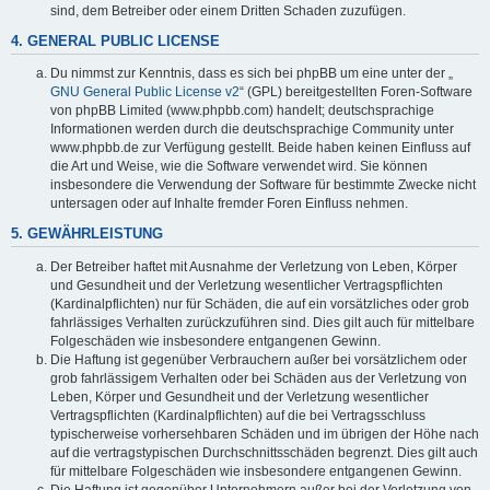
sind, dem Betreiber oder einem Dritten Schaden zuzufügen.
4. GENERAL PUBLIC LICENSE
Du nimmst zur Kenntnis, dass es sich bei phpBB um eine unter der „
GNU General Public License v2
“ (GPL) bereitgestellten Foren-Software
von phpBB Limited (www.phpbb.com) handelt; deutschsprachige
Informationen werden durch die deutschsprachige Community unter
www.phpbb.de zur Verfügung gestellt. Beide haben keinen Einfluss auf
die Art und Weise, wie die Software verwendet wird. Sie können
insbesondere die Verwendung der Software für bestimmte Zwecke nicht
untersagen oder auf Inhalte fremder Foren Einfluss nehmen.
5. GEWÄHRLEISTUNG
Der Betreiber haftet mit Ausnahme der Verletzung von Leben, Körper
und Gesundheit und der Verletzung wesentlicher Vertragspflichten
(Kardinalpflichten) nur für Schäden, die auf ein vorsätzliches oder grob
fahrlässiges Verhalten zurückzuführen sind. Dies gilt auch für mittelbare
Folgeschäden wie insbesondere entgangenen Gewinn.
Die Haftung ist gegenüber Verbrauchern außer bei vorsätzlichem oder
grob fahrlässigem Verhalten oder bei Schäden aus der Verletzung von
Leben, Körper und Gesundheit und der Verletzung wesentlicher
Vertragspflichten (Kardinalpflichten) auf die bei Vertragsschluss
typischerweise vorhersehbaren Schäden und im übrigen der Höhe nach
auf die vertragstypischen Durchschnittsschäden begrenzt. Dies gilt auch
für mittelbare Folgeschäden wie insbesondere entgangenen Gewinn.
Die Haftung ist gegenüber Unternehmern außer bei der Verletzung von