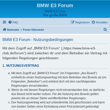
BMW E3 Forum
BMW E3 Club
Der große BMW
FAQ
Registrieren
Anmelden
S
Startseite
Foren-Übersicht
u
BMW E3 Forum - Nutzungsbedingungen
c
h
Mit dem Zugriff auf „BMW E3 Forum“ („https://www.bmw-e3-
club.de/forum“) wird zwischen dir und dem Betreiber ein Vertrag mit
e
folgenden Regelungen geschlossen:
1. NUTZUNGSVERTRAG
Mit dem Zugriff auf „BMW E3 Forum“ (im Folgenden „das Board“)
schließt du einen Nutzungsvertrag mit dem Betreiber des Boards ab (im
Folgenden „Betreiber“) und erklärst dich mit den nachfolgenden
Regelungen einverstanden.
Wenn du mit diesen Regelungen nicht einverstanden bist, so darfst du
das Board nicht weiter nutzen. Für die Nutzung des Boards gelten
jeweils die an dieser Stelle veröffentlichten Regelungen.
Der Nutzungsvertrag wird auf unbestimmte Zeit geschlossen und kann
von beiden Seiten ohne Einhaltung einer Frist jederzeit gekündigt