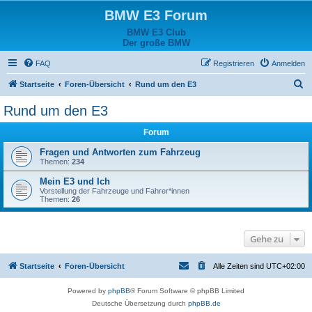
BMW E3 Forum
BMW E3 Club
Der große BMW
FAQ
Registrieren
Anmelden
S
Startseite
Foren-Übersicht
Rund um den E3
u
Rund um den E3
c
Forum
h
e
Fragen und Antworten zum Fahrzeug
Themen:
234
Mein E3 und Ich
Vorstellung der Fahrzeuge und Fahrer*innen
Themen:
26
Gehe zu
Startseite
Foren-Übersicht
Alle Zeiten sind
UTC+02:00
Powered by
phpBB
® Forum Software © phpBB Limited
Deutsche Übersetzung durch
phpBB.de