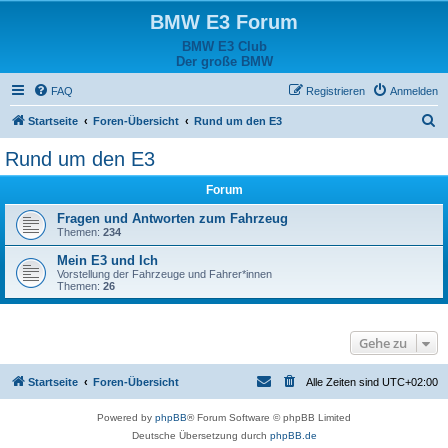
BMW E3 Forum
BMW E3 Club
Der große BMW
FAQ
Registrieren
Anmelden
S
Startseite
Foren-Übersicht
Rund um den E3
u
Rund um den E3
c
Forum
h
e
Fragen und Antworten zum Fahrzeug
Themen:
234
Mein E3 und Ich
Vorstellung der Fahrzeuge und Fahrer*innen
Themen:
26
Gehe zu
Startseite
Foren-Übersicht
Alle Zeiten sind
UTC+02:00
Powered by
phpBB
® Forum Software © phpBB Limited
Deutsche Übersetzung durch
phpBB.de