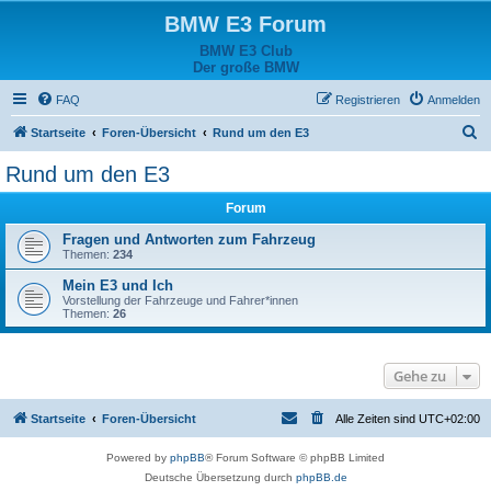
BMW E3 Forum
BMW E3 Club
Der große BMW
FAQ
Registrieren
Anmelden
S
Startseite
Foren-Übersicht
Rund um den E3
u
Rund um den E3
c
Forum
h
e
Fragen und Antworten zum Fahrzeug
Themen:
234
Mein E3 und Ich
Vorstellung der Fahrzeuge und Fahrer*innen
Themen:
26
Gehe zu
Startseite
Foren-Übersicht
Alle Zeiten sind
UTC+02:00
Powered by
phpBB
® Forum Software © phpBB Limited
Deutsche Übersetzung durch
phpBB.de