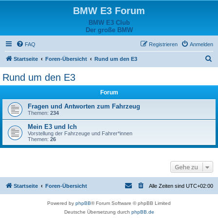
BMW E3 Forum
BMW E3 Club
Der große BMW
FAQ
Registrieren
Anmelden
S
Startseite
Foren-Übersicht
Rund um den E3
u
Rund um den E3
c
Forum
h
e
Fragen und Antworten zum Fahrzeug
Themen:
234
Mein E3 und Ich
Vorstellung der Fahrzeuge und Fahrer*innen
Themen:
26
Gehe zu
Startseite
Foren-Übersicht
Alle Zeiten sind
UTC+02:00
Powered by
phpBB
® Forum Software © phpBB Limited
Deutsche Übersetzung durch
phpBB.de