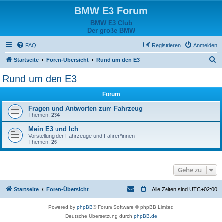
BMW E3 Forum
BMW E3 Club
Der große BMW
FAQ
Registrieren
Anmelden
S
Startseite
Foren-Übersicht
Rund um den E3
u
Rund um den E3
c
Forum
h
e
Fragen und Antworten zum Fahrzeug
Themen:
234
Mein E3 und Ich
Vorstellung der Fahrzeuge und Fahrer*innen
Themen:
26
Gehe zu
Startseite
Foren-Übersicht
Alle Zeiten sind
UTC+02:00
Powered by
phpBB
® Forum Software © phpBB Limited
Deutsche Übersetzung durch
phpBB.de