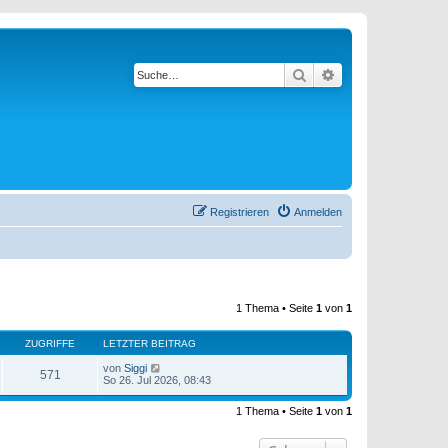
Suche
Erweiterte Suche
Registrieren
Anmelden
1 Thema • Seite
1
von
1
ZUGRIFFE
LETZTER BEITRAG
von
Siggi
571
So 26. Jul 2026, 08:43
1 Thema • Seite
1
von
1