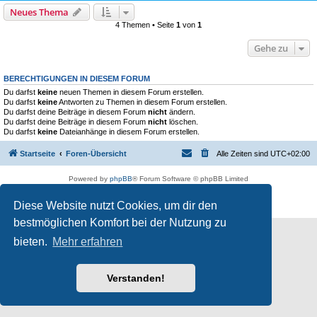
Neues Thema
4 Themen • Seite
1
von
1
Gehe zu
BERECHTIGUNGEN IN DIESEM FORUM
Du darfst
keine
neuen Themen in diesem Forum erstellen.
Du darfst
keine
Antworten zu Themen in diesem Forum erstellen.
Du darfst deine Beiträge in diesem Forum
nicht
ändern.
Du darfst deine Beiträge in diesem Forum
nicht
löschen.
Du darfst
keine
Dateianhänge in diesem Forum erstellen.
Startseite
Foren-Übersicht
Alle Zeiten sind
UTC+02:00
Powered by
phpBB
® Forum Software © phpBB Limited
Deutsche Übersetzung durch
phpBB.de
Diese Website nutzt Cookies, um dir den
Datenschutz
|
Nutzungsbedingungen
bestmöglichen Komfort bei der Nutzung zu
bieten.
Mehr erfahren
Verstanden!