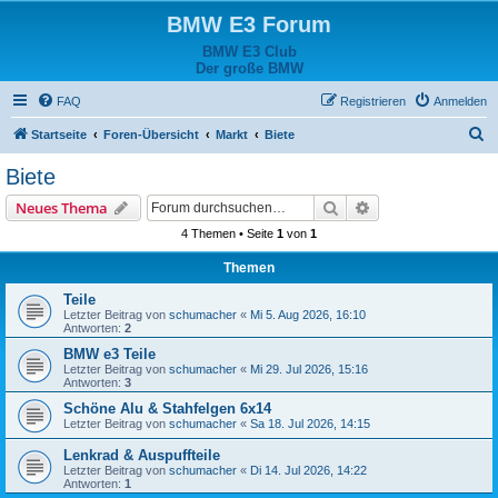
BMW E3 Forum
BMW E3 Club
Der große BMW
FAQ
Registrieren
Anmelden
S
Startseite
Foren-Übersicht
Markt
Biete
u
Biete
c
Suche
Erweiterte Suche
Neues Thema
h
4 Themen • Seite
1
von
1
e
Themen
Teile
Letzter Beitrag von
schumacher
«
Mi 5. Aug 2026, 16:10
Antworten:
2
BMW e3 Teile
Letzter Beitrag von
schumacher
«
Mi 29. Jul 2026, 15:16
Antworten:
3
Schöne Alu & Stahfelgen 6x14
Letzter Beitrag von
schumacher
«
Sa 18. Jul 2026, 14:15
Lenkrad & Auspuffteile
Letzter Beitrag von
schumacher
«
Di 14. Jul 2026, 14:22
Antworten:
1