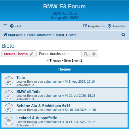
BMW E3 Forum
BMW E3 Club
Der große BMW
FAQ
Registrieren
Anmelden
S
Startseite
Foren-Übersicht
Markt
Biete
u
Biete
c
Suche
Erweiterte Suche
Neues Thema
h
4 Themen • Seite
1
von
1
e
Themen
Teile
Letzter Beitrag von
schumacher
«
Mi 5. Aug 2026, 16:10
Antworten:
2
BMW e3 Teile
Letzter Beitrag von
schumacher
«
Mi 29. Jul 2026, 15:16
Antworten:
3
Schöne Alu & Stahfelgen 6x14
Letzter Beitrag von
schumacher
«
Sa 18. Jul 2026, 14:15
Lenkrad & Auspuffteile
Letzter Beitrag von
schumacher
«
Di 14. Jul 2026, 14:22
Antworten:
1