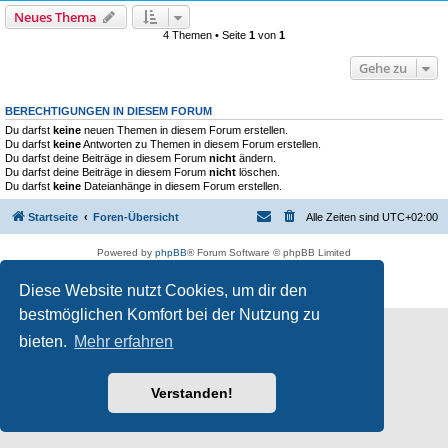
Neues Thema
4 Themen • Seite
1
von
1
Gehe zu
BERECHTIGUNGEN IN DIESEM FORUM
Du darfst
keine
neuen Themen in diesem Forum erstellen.
Du darfst
keine
Antworten zu Themen in diesem Forum erstellen.
Du darfst deine Beiträge in diesem Forum
nicht
ändern.
Du darfst deine Beiträge in diesem Forum
nicht
löschen.
Du darfst
keine
Dateianhänge in diesem Forum erstellen.
Startseite
Foren-Übersicht
Alle Zeiten sind
UTC+02:00
Powered by
phpBB
® Forum Software © phpBB Limited
Deutsche Übersetzung durch
phpBB.de
Diese Website nutzt Cookies, um dir den
Datenschutz
|
Nutzungsbedingungen
bestmöglichen Komfort bei der Nutzung zu
bieten.
Mehr erfahren
Verstanden!