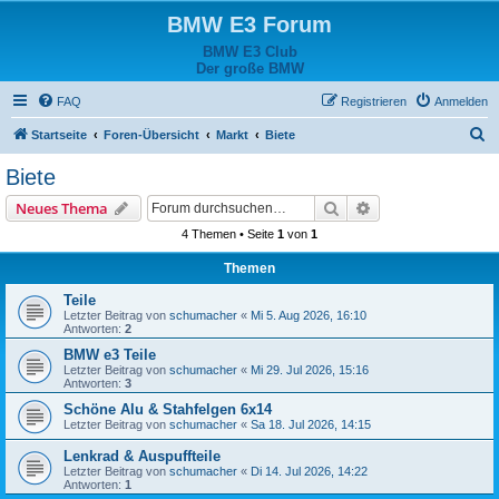
BMW E3 Forum
BMW E3 Club
Der große BMW
FAQ
Registrieren
Anmelden
S
Startseite
Foren-Übersicht
Markt
Biete
u
Biete
c
Suche
Erweiterte Suche
Neues Thema
h
4 Themen • Seite
1
von
1
e
Themen
Teile
Letzter Beitrag von
schumacher
«
Mi 5. Aug 2026, 16:10
Antworten:
2
BMW e3 Teile
Letzter Beitrag von
schumacher
«
Mi 29. Jul 2026, 15:16
Antworten:
3
Schöne Alu & Stahfelgen 6x14
Letzter Beitrag von
schumacher
«
Sa 18. Jul 2026, 14:15
Lenkrad & Auspuffteile
Letzter Beitrag von
schumacher
«
Di 14. Jul 2026, 14:22
Antworten:
1