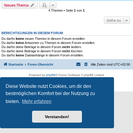
Neues Thema
4 Themen • Seite
1
von
1
Gehe zu
BERECHTIGUNGEN IN DIESEM FORUM
Du darfst
keine
neuen Themen in diesem Forum erstellen.
Du darfst
keine
Antworten zu Themen in diesem Forum erstellen.
Du darfst deine Beiträge in diesem Forum
nicht
ändern.
Du darfst deine Beiträge in diesem Forum
nicht
löschen.
Du darfst
keine
Dateianhänge in diesem Forum erstellen.
Startseite
Foren-Übersicht
Alle Zeiten sind
UTC+02:00
Powered by
phpBB
® Forum Software © phpBB Limited
Deutsche Übersetzung durch
phpBB.de
Diese Website nutzt Cookies, um dir den
Datenschutz
|
Nutzungsbedingungen
bestmöglichen Komfort bei der Nutzung zu
bieten.
Mehr erfahren
Verstanden!