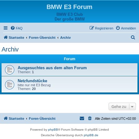
BMW E3 Forum
BMW E3 Club
Der große BMW
FAQ
Registrieren
Anmelden
S
Startseite
Foren-Übersicht
Archiv
u
Archiv
c
Forum
h
e
Ausgesuchtes aus dem alten Forum
Themen:
1
Netzfundstücke
bitte nur mit E3 Bezug
Themen:
20
Gehe zu
Startseite
Foren-Übersicht
Alle Zeiten sind
UTC+02:00
Powered by
phpBB
® Forum Software © phpBB Limited
Deutsche Übersetzung durch
phpBB.de