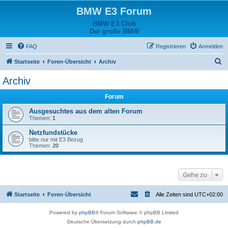
BMW E3 Forum
BMW E3 Club
Der große BMW
FAQ
Registrieren
Anmelden
S
Startseite
Foren-Übersicht
Archiv
u
Archiv
c
Forum
h
e
Ausgesuchtes aus dem alten Forum
Themen:
1
Netzfundstücke
bitte nur mit E3 Bezug
Themen:
20
Gehe zu
Startseite
Foren-Übersicht
Alle Zeiten sind
UTC+02:00
Powered by
phpBB
® Forum Software © phpBB Limited
Deutsche Übersetzung durch
phpBB.de