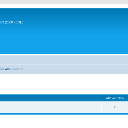
3 (2500 - 3.3Li)
em alten Forum
eiterte Suche
ANTWORTEN
0