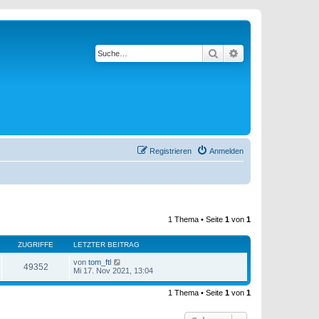
Suche
Erweiterte Suche
Registrieren
Anmelden
1 Thema • Seite
1
von
1
ZUGRIFFE
LETZTER BEITRAG
von
tom_ftl
49352
Mi 17. Nov 2021, 13:04
1 Thema • Seite
1
von
1