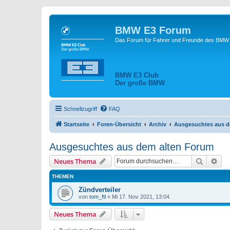
BMW E3 Forum
Das Forum für Fahrer und Freunde des BMW E
BMW E3 Club
Der große BMW
Schnellzugriff
FAQ
Startseite
Foren-Übersicht
Archiv
Ausgesuchtes aus d
Ausgesuchtes aus dem alten Forum
Suche
Erw
Neues Thema
THEMEN
Zündverteiler
von
tom_ftl
»
Mi 17. Nov 2021, 13:04
Neues Thema