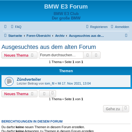
BMW E3 Forum
BMW E3 Club
Der große BMW
FAQ
Registrieren
Anmelden
S
Startseite
Foren-Übersicht
Archiv
Ausgesuchtes aus dem alten Forum
u
Ausgesuchtes aus dem alten Forum
c
Suche
Erweiterte Suche
Neues Thema
h
1 Thema • Seite
1
von
1
e
Themen
Zündverteiler
Letzter Beitrag von
tom_ftl
«
Mi 17. Nov 2021, 13:04
Neues Thema
1 Thema • Seite
1
von
1
Gehe zu
BERECHTIGUNGEN IN DIESEM FORUM
Du darfst
keine
neuen Themen in diesem Forum erstellen.
Du darfst
keine
Antworten zu Themen in diesem Forum erstellen.