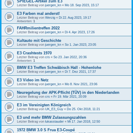
SPIEGEL-Artikel zum E3
Letzter Beitrag von
juergen_kn
«
Mo 18. Sep 2023, 15:17
E3 Farben mal anderst!
Letzter Beitrag von
Werzig
«
Di 22. Aug 2023, 19:17
Antworten:
1
FAHRmilientreffen 2022
Letzter Beitrag von
juergen_kn
«
Di 4. Apr 2023, 17:26
Kultauto mit Geschichte
Letzter Beitrag von
juergen_kn
«
So 1. Jan 2023, 23:05
E3 Crashtests 1970
Letzter Beitrag von
crs
«
So 23. Jan 2022, 20:36
Antworten:
1
BMW E3 Treffen Schwäbisch Hall - Hohenlohe
Letzter Beitrag von
juergen_kn
«
Di 7. Dez 2021, 17:37
E3 Video im Netz
Letzter Beitrag von
juergen_kn
«
Mo 8. Nov 2021, 23:06
Neuregelung der APK-Pflicht (TÜV) in den Niederlanden
Letzter Beitrag von
crs
«
Fr 19. Mär 2021, 20:09
E3 im Vereinigten Königreich
Letzter Beitrag von
UK_E3_Guy
«
Do 25. Okt 2018, 11:21
E3 und mehr BMW Zulassungszahlen
Letzter Beitrag von
lukasstauder
«
Mi 17. Jan 2018, 12:50
1972 BMW 3.0 S Frua E3-Coupé