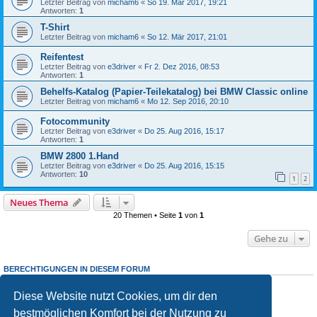
Letzter Beitrag von
micham6
«
So 19. Mär 2017, 19:21
Antworten:
1
T-Shirt
Letzter Beitrag von
micham6
«
So 12. Mär 2017, 21:01
Reifentest
Letzter Beitrag von
e3driver
«
Fr 2. Dez 2016, 08:53
Antworten:
1
Behelfs-Katalog (Papier-Teilekatalog) bei BMW Classic online
Letzter Beitrag von
micham6
«
Mo 12. Sep 2016, 20:10
Fotocommunity
Letzter Beitrag von
e3driver
«
Do 25. Aug 2016, 15:17
Antworten:
1
BMW 2800 1.Hand
Letzter Beitrag von
e3driver
«
Do 25. Aug 2016, 15:15
Antworten:
10
1
2
Neues Thema
20 Themen • Seite
1
von
1
Gehe zu
BERECHTIGUNGEN IN DIESEM FORUM
Du darfst
keine
neuen Themen in diesem Forum erstellen.
Du darfst
keine
Antworten zu Themen in diesem Forum erstellen.
Diese Website nutzt Cookies, um dir den
Du darfst deine Beiträge in diesem Forum
nicht
ändern.
bestmöglichen Komfort bei der Nutzung zu
Du darfst deine Beiträge in diesem Forum
nicht
löschen.