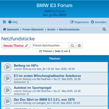
BMW E3 Forum
BMW E3 Club
Der große BMW
FAQ
Registrieren
Anmelden
S
Startseite
Foren-Übersicht
Archiv
Netzfundstücke
u
Netzfundstücke
c
Suche
Erweiterte Suche
Neues Thema
h
20 Themen • Seite
1
von
1
e
Themen
Beifang im HiFo
Letzter Beitrag von
tom_ftl
«
Di 18. Nov 2025, 16:29
E3 im ersten Mönchengladbacher Autokorso
Letzter Beitrag von
McTwoFive
«
Sa 17. Mai 2025, 16:36
Antworten:
1
Autotest im Sportspiegel
Letzter Beitrag von
McTwoFive
«
Sa 17. Mai 2025, 16:36
Antworten:
2
Der Doc fährt im BMW E3 3.0 L von 1976
Letzter Beitrag von
juergen_kn
«
Di 19. Sep 2023, 10:43