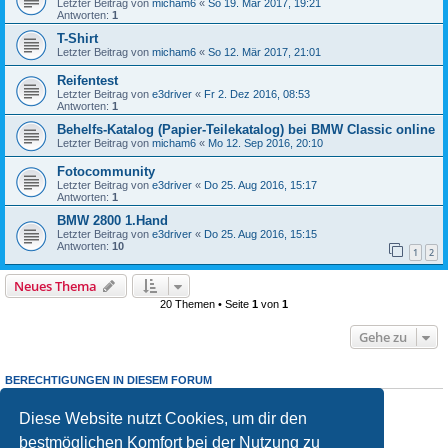
Letzter Beitrag von
micham6
«
So 19. Mär 2017, 19:21
Antworten:
1
T-Shirt
Letzter Beitrag von
micham6
«
So 12. Mär 2017, 21:01
Reifentest
Letzter Beitrag von
e3driver
«
Fr 2. Dez 2016, 08:53
Antworten:
1
Behelfs-Katalog (Papier-Teilekatalog) bei BMW Classic online
Letzter Beitrag von
micham6
«
Mo 12. Sep 2016, 20:10
Fotocommunity
Letzter Beitrag von
e3driver
«
Do 25. Aug 2016, 15:17
Antworten:
1
BMW 2800 1.Hand
Letzter Beitrag von
e3driver
«
Do 25. Aug 2016, 15:15
Antworten:
10
1
2
Neues Thema
20 Themen • Seite
1
von
1
Gehe zu
BERECHTIGUNGEN IN DIESEM FORUM
Du darfst
keine
neuen Themen in diesem Forum erstellen.
Du darfst
keine
Antworten zu Themen in diesem Forum erstellen.
Diese Website nutzt Cookies, um dir den
Du darfst deine Beiträge in diesem Forum
nicht
ändern.
bestmöglichen Komfort bei der Nutzung zu
Du darfst deine Beiträge in diesem Forum
nicht
löschen.