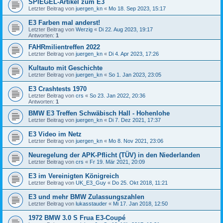
SPIEGEL-Artikel zum E3
Letzter Beitrag von
juergen_kn
«
Mo 18. Sep 2023, 15:17
E3 Farben mal anderst!
Letzter Beitrag von
Werzig
«
Di 22. Aug 2023, 19:17
Antworten:
1
FAHRmilientreffen 2022
Letzter Beitrag von
juergen_kn
«
Di 4. Apr 2023, 17:26
Kultauto mit Geschichte
Letzter Beitrag von
juergen_kn
«
So 1. Jan 2023, 23:05
E3 Crashtests 1970
Letzter Beitrag von
crs
«
So 23. Jan 2022, 20:36
Antworten:
1
BMW E3 Treffen Schwäbisch Hall - Hohenlohe
Letzter Beitrag von
juergen_kn
«
Di 7. Dez 2021, 17:37
E3 Video im Netz
Letzter Beitrag von
juergen_kn
«
Mo 8. Nov 2021, 23:06
Neuregelung der APK-Pflicht (TÜV) in den Niederlanden
Letzter Beitrag von
crs
«
Fr 19. Mär 2021, 20:09
E3 im Vereinigten Königreich
Letzter Beitrag von
UK_E3_Guy
«
Do 25. Okt 2018, 11:21
E3 und mehr BMW Zulassungszahlen
Letzter Beitrag von
lukasstauder
«
Mi 17. Jan 2018, 12:50
1972 BMW 3.0 S Frua E3-Coupé