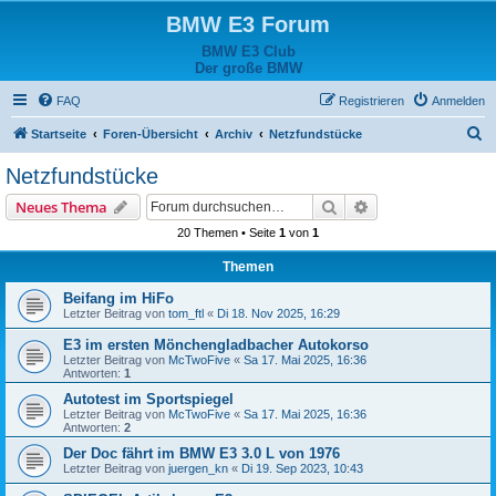
BMW E3 Forum
BMW E3 Club
Der große BMW
FAQ
Registrieren
Anmelden
S
Startseite
Foren-Übersicht
Archiv
Netzfundstücke
u
Netzfundstücke
c
Suche
Erweiterte Suche
Neues Thema
h
20 Themen • Seite
1
von
1
e
Themen
Beifang im HiFo
Letzter Beitrag von
tom_ftl
«
Di 18. Nov 2025, 16:29
E3 im ersten Mönchengladbacher Autokorso
Letzter Beitrag von
McTwoFive
«
Sa 17. Mai 2025, 16:36
Antworten:
1
Autotest im Sportspiegel
Letzter Beitrag von
McTwoFive
«
Sa 17. Mai 2025, 16:36
Antworten:
2
Der Doc fährt im BMW E3 3.0 L von 1976
Letzter Beitrag von
juergen_kn
«
Di 19. Sep 2023, 10:43