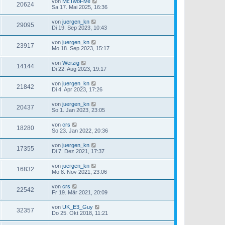
von
McTwoFive
20624
Sa 17. Mai 2025, 16:36
von
juergen_kn
29095
Di 19. Sep 2023, 10:43
von
juergen_kn
23917
Mo 18. Sep 2023, 15:17
von
Werzig
14144
Di 22. Aug 2023, 19:17
von
juergen_kn
21842
Di 4. Apr 2023, 17:26
von
juergen_kn
20437
So 1. Jan 2023, 23:05
von
crs
18280
So 23. Jan 2022, 20:36
von
juergen_kn
17355
Di 7. Dez 2021, 17:37
von
juergen_kn
16832
Mo 8. Nov 2021, 23:06
von
crs
22542
Fr 19. Mär 2021, 20:09
von
UK_E3_Guy
32357
Do 25. Okt 2018, 11:21