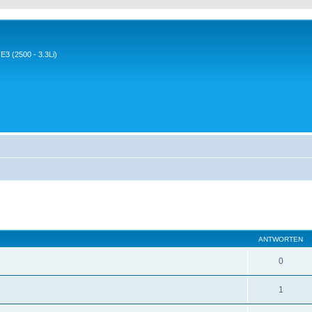
3 (2500 - 3.3Li)
eiterte Suche
ANTWORTEN
0
1