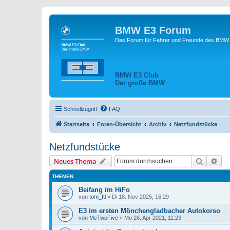
BMW E3 Forum
Das Forum für Fahrer und Freunde des BMW E
BMW E3 Club
Der große BMW
Schnellzugriff
FAQ
Startseite
Foren-Übersicht
Archiv
Netzfundstücke
Netzfundstücke
Suche
Erw
Neues Thema
THEMEN
Beifang im HiFo
von
tom_ftl
»
Di 18. Nov 2025, 16:29
E3 im ersten Mönchengladbacher Autokorso
von
McTwoFive
»
Mo 26. Apr 2021, 11:23