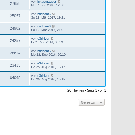
von
lukasstauder
27659
Mi 17. Jan 2018, 12:50
von
micham6
25057
So 19. Mär 2017, 19:21
von
micham6
24902
So 12. Mär 2017, 21:01
von
e3driver
24257
Fr 2. Dez 2016, 08:53
von
micham6
28614
Mo 12. Sep 2016, 20:10
von
e3driver
23413
Do 25. Aug 2016, 15:17
von
e3driver
84065
Do 25. Aug 2016, 15:15
20 Themen • Seite
1
von
1
Gehe zu