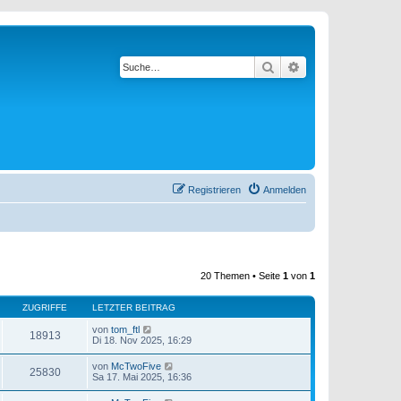
Suche
Erweiterte Suche
Registrieren
Anmelden
20 Themen • Seite
1
von
1
ZUGRIFFE
LETZTER BEITRAG
von
tom_ftl
18913
Di 18. Nov 2025, 16:29
von
McTwoFive
25830
Sa 17. Mai 2025, 16:36