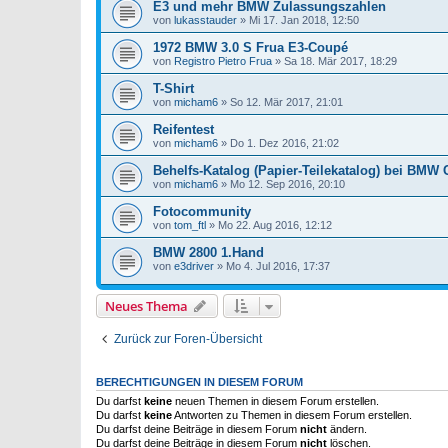
E3 und mehr BMW Zulassungszahlen
von
lukasstauder
»
Mi 17. Jan 2018, 12:50
1972 BMW 3.0 S Frua E3-Coupé
von
Registro Pietro Frua
»
Sa 18. Mär 2017, 18:29
T-Shirt
von
micham6
»
So 12. Mär 2017, 21:01
Reifentest
von
micham6
»
Do 1. Dez 2016, 21:02
Behelfs-Katalog (Papier-Teilekatalog) bei BMW 
von
micham6
»
Mo 12. Sep 2016, 20:10
Fotocommunity
von
tom_ftl
»
Mo 22. Aug 2016, 12:12
BMW 2800 1.Hand
von
e3driver
»
Mo 4. Jul 2016, 17:37
Neues Thema
Zurück zur Foren-Übersicht
BERECHTIGUNGEN IN DIESEM FORUM
Du darfst
keine
neuen Themen in diesem Forum erstellen.
Du darfst
keine
Antworten zu Themen in diesem Forum erstellen.
Du darfst deine Beiträge in diesem Forum
nicht
ändern.
Du darfst deine Beiträge in diesem Forum
nicht
löschen.