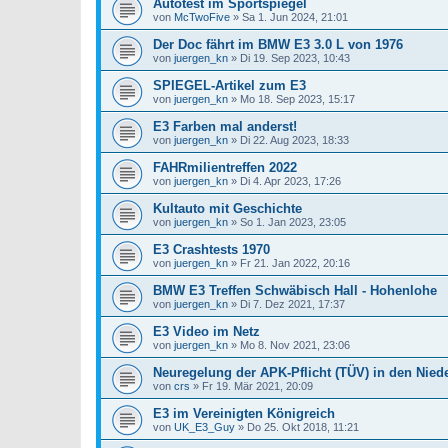
Autotest im Sportspiegel
von
McTwoFive
»
Sa 1. Jun 2024, 21:01
Der Doc fährt im BMW E3 3.0 L von 1976
von
juergen_kn
»
Di 19. Sep 2023, 10:43
SPIEGEL-Artikel zum E3
von
juergen_kn
»
Mo 18. Sep 2023, 15:17
E3 Farben mal anderst!
von
juergen_kn
»
Di 22. Aug 2023, 18:33
FAHRmilientreffen 2022
von
juergen_kn
»
Di 4. Apr 2023, 17:26
Kultauto mit Geschichte
von
juergen_kn
»
So 1. Jan 2023, 23:05
E3 Crashtests 1970
von
juergen_kn
»
Fr 21. Jan 2022, 20:16
BMW E3 Treffen Schwäbisch Hall - Hohenlohe
von
juergen_kn
»
Di 7. Dez 2021, 17:37
E3 Video im Netz
von
juergen_kn
»
Mo 8. Nov 2021, 23:06
Neuregelung der APK-Pflicht (TÜV) in den Nied
von
crs
»
Fr 19. Mär 2021, 20:09
E3 im Vereinigten Königreich
von
UK_E3_Guy
»
Do 25. Okt 2018, 11:21