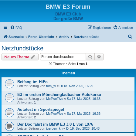
BMW E3 Forum
BMW E3 Club
Der große BMW
FAQ
Registrieren
Anmelden
S
Startseite
Foren-Übersicht
Archiv
Netzfundstücke
u
Netzfundstücke
c
Suche
Erweiterte Suche
Neues Thema
h
20 Themen • Seite
1
von
1
e
Themen
Beifang im HiFo
Letzter Beitrag von
tom_ftl
«
Di 18. Nov 2025, 16:29
E3 im ersten Mönchengladbacher Autokorso
Letzter Beitrag von
McTwoFive
«
Sa 17. Mai 2025, 16:36
Antworten:
1
Autotest im Sportspiegel
Letzter Beitrag von
McTwoFive
«
Sa 17. Mai 2025, 16:36
Antworten:
2
Der Doc fährt im BMW E3 3.0 L von 1976
Letzter Beitrag von
juergen_kn
«
Di 19. Sep 2023, 10:43