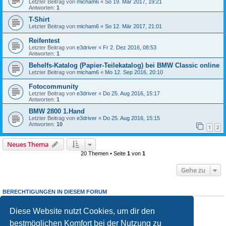
Letzter Beitrag von
micham6
«
So 19. Mär 2017, 19:21
Antworten:
1
T-Shirt
Letzter Beitrag von
micham6
«
So 12. Mär 2017, 21:01
Reifentest
Letzter Beitrag von
e3driver
«
Fr 2. Dez 2016, 08:53
Antworten:
1
Behelfs-Katalog (Papier-Teilekatalog) bei BMW Classic online
Letzter Beitrag von
micham6
«
Mo 12. Sep 2016, 20:10
Fotocommunity
Letzter Beitrag von
e3driver
«
Do 25. Aug 2016, 15:17
Antworten:
1
BMW 2800 1.Hand
Letzter Beitrag von
e3driver
«
Do 25. Aug 2016, 15:15
Antworten:
10
1
2
Neues Thema
20 Themen • Seite
1
von
1
Gehe zu
BERECHTIGUNGEN IN DIESEM FORUM
Du darfst
keine
neuen Themen in diesem Forum erstellen.
Du darfst
keine
Antworten zu Themen in diesem Forum erstellen.
Diese Website nutzt Cookies, um dir den
Du darfst deine Beiträge in diesem Forum
nicht
ändern.
bestmöglichen Komfort bei der Nutzung zu
Du darfst deine Beiträge in diesem Forum
nicht
löschen.