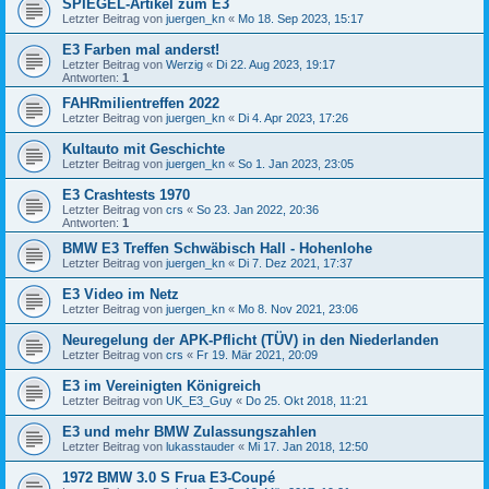
SPIEGEL-Artikel zum E3
Letzter Beitrag von
juergen_kn
«
Mo 18. Sep 2023, 15:17
E3 Farben mal anderst!
Letzter Beitrag von
Werzig
«
Di 22. Aug 2023, 19:17
Antworten:
1
FAHRmilientreffen 2022
Letzter Beitrag von
juergen_kn
«
Di 4. Apr 2023, 17:26
Kultauto mit Geschichte
Letzter Beitrag von
juergen_kn
«
So 1. Jan 2023, 23:05
E3 Crashtests 1970
Letzter Beitrag von
crs
«
So 23. Jan 2022, 20:36
Antworten:
1
BMW E3 Treffen Schwäbisch Hall - Hohenlohe
Letzter Beitrag von
juergen_kn
«
Di 7. Dez 2021, 17:37
E3 Video im Netz
Letzter Beitrag von
juergen_kn
«
Mo 8. Nov 2021, 23:06
Neuregelung der APK-Pflicht (TÜV) in den Niederlanden
Letzter Beitrag von
crs
«
Fr 19. Mär 2021, 20:09
E3 im Vereinigten Königreich
Letzter Beitrag von
UK_E3_Guy
«
Do 25. Okt 2018, 11:21
E3 und mehr BMW Zulassungszahlen
Letzter Beitrag von
lukasstauder
«
Mi 17. Jan 2018, 12:50
1972 BMW 3.0 S Frua E3-Coupé