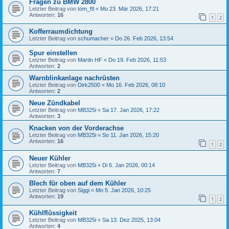
Fragen zu BMW 2800
Letzter Beitrag von
tom_ftl
«
Mo 23. Mär 2026, 17:21
Antworten:
16
1
2
Kofferraumdichtung
Letzter Beitrag von
schumacher
«
Do 26. Feb 2026, 13:54
Spur einstellen
Letzter Beitrag von
Martin HF
«
Do 19. Feb 2026, 11:53
Antworten:
2
Warnblinkanlage nachrüsten
Letzter Beitrag von
Dirk2500
«
Mo 16. Feb 2026, 08:10
Antworten:
2
Neue Zündkabel
Letzter Beitrag von
MB325i
«
Sa 17. Jan 2026, 17:22
Antworten:
3
Knacken von der Vorderachse
Letzter Beitrag von
MB325i
«
So 11. Jan 2026, 15:20
Antworten:
16
1
2
Neuer Kühler
Letzter Beitrag von
MB325i
«
Di 6. Jan 2026, 00:14
Antworten:
7
Blech für oben auf dem Kühler
Letzter Beitrag von
Siggi
«
Mo 5. Jan 2026, 10:25
Antworten:
19
1
2
Kühlflüssigkeit
Letzter Beitrag von
MB325i
«
Sa 13. Dez 2025, 13:04
Antworten:
4