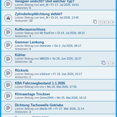
Veragser undicht? Und welcher Typ?
Letzter Beitrag von
tom_ftl
«
Fr 17. Jul 2026, 16:01
Antworten:
5
Zylinderkopfdichtung defekt?
Letzter Beitrag von
tom_ftl
«
Di 14. Jul 2026, 13:45
Antworten:
33
1
2
3
4
Kofferraumschloss
Letzter Beitrag von
McTwoFive
«
Di 14. Jul 2026, 08:21
Antworten:
3
Gemmer Lenkung
Letzter Beitrag von
ösinesier
«
Do 2. Jul 2026, 08:17
Antworten:
4
Kühler
Letzter Beitrag von
MB325i
«
So 28. Jun 2026, 16:37
Antworten:
11
1
2
Rücksitz
Letzter Beitrag von
e3driver
«
Fr 19. Jun 2026, 10:17
Antworten:
1
KBA Fahrzeugbestand 1.1.2026
Letzter Beitrag von
crs
«
Mo 25. Mai 2026, 17:55
Klimaanlage Trockner
Letzter Beitrag von
Domx2004
«
Mo 25. Mai 2026, 16:13
Dichtung Tachowelle Getriebe
Letzter Beitrag von
Martin HF
«
Fr 27. Mär 2026, 11:14
Antworten:
3