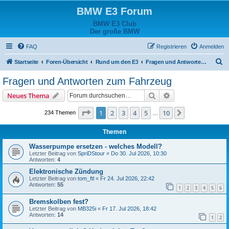
BMW E3 Forum
BMW E3 Club
Der große BMW
FAQ
Registrieren
Anmelden
S
Startseite
Foren-Übersicht
Rund um den E3
Fragen und Antworten zum Fahrzeug
u
Fragen und Antworten zum Fahrzeug
c
Suche
Erweiterte Suche
Neues Thema
h
e
Seite
1
von
10
1
2
3
4
5
10
Nächste
234 Themen
…
Themen
Wasserpumpe ersetzen - welches Modell?
Letzter Beitrag von
SpriDStour
«
Do 30. Jul 2026, 10:30
Antworten:
4
Elektronische Zündung
Letzter Beitrag von
tom_ftl
«
Fr 24. Jul 2026, 22:42
Antworten:
55
1
2
3
4
5
6
Bremskolben fest?
Letzter Beitrag von
MB325i
«
Fr 17. Jul 2026, 18:42
Antworten:
14
1
2