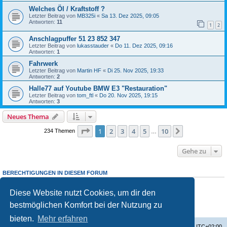
Welches Öl / Kraftstoff ?
Letzter Beitrag von
MB325i
«
Sa 13. Dez 2025, 09:05
Antworten:
11
1
2
Anschlagpuffer 51 23 852 347
Letzter Beitrag von
lukasstauder
«
Do 11. Dez 2025, 09:16
Antworten:
1
Fahrwerk
Letzter Beitrag von
Martin HF
«
Di 25. Nov 2025, 19:33
Antworten:
2
Halle77 auf Youtube BMW E3 "Restauration"
Letzter Beitrag von
tom_ftl
«
Do 20. Nov 2025, 19:15
Antworten:
3
Neues Thema
Seite
1
von
10
1
2
3
4
5
10
Nächste
234 Themen
…
Gehe zu
BERECHTIGUNGEN IN DIESEM FORUM
Du darfst
keine
neuen Themen in diesem Forum erstellen.
Du darfst
keine
Antworten zu Themen in diesem Forum erstellen.
Diese Website nutzt Cookies, um dir den
Du darfst deine Beiträge in diesem Forum
nicht
ändern.
bestmöglichen Komfort bei der Nutzung zu
Du darfst deine Beiträge in diesem Forum
nicht
löschen.
Du darfst
keine
Dateianhänge in diesem Forum erstellen.
bieten.
Mehr erfahren
Startseite
Foren-Übersicht
Alle Zeiten sind
UTC+02:00