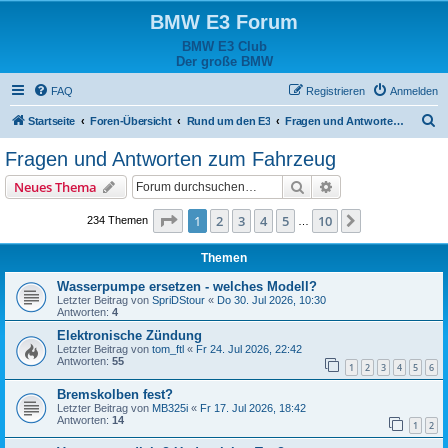
BMW E3 Forum
BMW E3 Club
Der große BMW
FAQ
Registrieren
Anmelden
S
Startseite
Foren-Übersicht
Rund um den E3
Fragen und Antworten zum Fahrzeug
u
Fragen und Antworten zum Fahrzeug
c
Suche
Erweiterte Suche
Neues Thema
h
e
Seite
1
von
10
1
2
3
4
5
10
Nächste
234 Themen
…
Themen
Wasserpumpe ersetzen - welches Modell?
Letzter Beitrag von
SpriDStour
«
Do 30. Jul 2026, 10:30
Antworten:
4
Elektronische Zündung
Letzter Beitrag von
tom_ftl
«
Fr 24. Jul 2026, 22:42
Antworten:
55
1
2
3
4
5
6
Bremskolben fest?
Letzter Beitrag von
MB325i
«
Fr 17. Jul 2026, 18:42
Antworten:
14
1
2