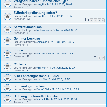
Veragser undicht? Und welcher Typ?
Letzter Beitrag von
tom_ftl
«
Fr 17. Jul 2026, 16:01
Antworten:
5
Zylinderkopfdichtung defekt?
Letzter Beitrag von
tom_ftl
«
Di 14. Jul 2026, 13:45
Antworten:
33
1
2
3
4
Kofferraumschloss
Letzter Beitrag von
McTwoFive
«
Di 14. Jul 2026, 08:21
Antworten:
3
Gemmer Lenkung
Letzter Beitrag von
ösinesier
«
Do 2. Jul 2026, 08:17
Antworten:
4
Kühler
Letzter Beitrag von
MB325i
«
So 28. Jun 2026, 16:37
Antworten:
11
1
2
Rücksitz
Letzter Beitrag von
e3driver
«
Fr 19. Jun 2026, 10:17
Antworten:
1
KBA Fahrzeugbestand 1.1.2026
Letzter Beitrag von
crs
«
Mo 25. Mai 2026, 17:55
Klimaanlage Trockner
Letzter Beitrag von
Domx2004
«
Mo 25. Mai 2026, 16:13
Dichtung Tachowelle Getriebe
Letzter Beitrag von
Martin HF
«
Fr 27. Mär 2026, 11:14
Antworten:
3