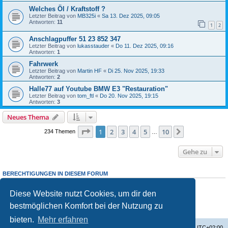
Welches Öl / Kraftstoff ?
Letzter Beitrag von
MB325i
«
Sa 13. Dez 2025, 09:05
Antworten:
11
1
2
Anschlagpuffer 51 23 852 347
Letzter Beitrag von
lukasstauder
«
Do 11. Dez 2025, 09:16
Antworten:
1
Fahrwerk
Letzter Beitrag von
Martin HF
«
Di 25. Nov 2025, 19:33
Antworten:
2
Halle77 auf Youtube BMW E3 "Restauration"
Letzter Beitrag von
tom_ftl
«
Do 20. Nov 2025, 19:15
Antworten:
3
Neues Thema
Seite
1
von
10
1
2
3
4
5
10
Nächste
234 Themen
…
Gehe zu
BERECHTIGUNGEN IN DIESEM FORUM
Du darfst
keine
neuen Themen in diesem Forum erstellen.
Du darfst
keine
Antworten zu Themen in diesem Forum erstellen.
Diese Website nutzt Cookies, um dir den
Du darfst deine Beiträge in diesem Forum
nicht
ändern.
bestmöglichen Komfort bei der Nutzung zu
Du darfst deine Beiträge in diesem Forum
nicht
löschen.
Du darfst
keine
Dateianhänge in diesem Forum erstellen.
bieten.
Mehr erfahren
Startseite
Foren-Übersicht
Alle Zeiten sind
UTC+02:00