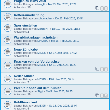
Fragen zu BMW 2800
Letzter Beitrag von
tom_ftl
«
Mo 23. Mär 2026, 17:21
Antworten:
16
1
2
Kofferraumdichtung
Letzter Beitrag von
schumacher
«
Do 26. Feb 2026, 13:54
Spur einstellen
Letzter Beitrag von
Martin HF
«
Do 19. Feb 2026, 11:53
Antworten:
2
Warnblinkanlage nachrüsten
Letzter Beitrag von
Dirk2500
«
Mo 16. Feb 2026, 08:10
Antworten:
2
Neue Zündkabel
Letzter Beitrag von
MB325i
«
Sa 17. Jan 2026, 17:22
Antworten:
3
Knacken von der Vorderachse
Letzter Beitrag von
MB325i
«
So 11. Jan 2026, 15:20
Antworten:
16
1
2
Neuer Kühler
Letzter Beitrag von
MB325i
«
Di 6. Jan 2026, 00:14
Antworten:
7
Blech für oben auf dem Kühler
Letzter Beitrag von
Siggi
«
Mo 5. Jan 2026, 10:25
Antworten:
19
1
2
Kühlflüssigkeit
Letzter Beitrag von
MB325i
«
Sa 13. Dez 2025, 13:04
Antworten:
4