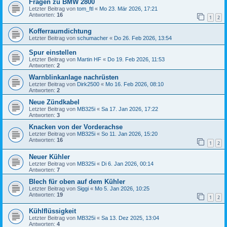
Fragen zu BMW 2800
Letzter Beitrag von
tom_ftl
«
Mo 23. Mär 2026, 17:21
Antworten:
16
1
2
Kofferraumdichtung
Letzter Beitrag von
schumacher
«
Do 26. Feb 2026, 13:54
Spur einstellen
Letzter Beitrag von
Martin HF
«
Do 19. Feb 2026, 11:53
Antworten:
2
Warnblinkanlage nachrüsten
Letzter Beitrag von
Dirk2500
«
Mo 16. Feb 2026, 08:10
Antworten:
2
Neue Zündkabel
Letzter Beitrag von
MB325i
«
Sa 17. Jan 2026, 17:22
Antworten:
3
Knacken von der Vorderachse
Letzter Beitrag von
MB325i
«
So 11. Jan 2026, 15:20
Antworten:
16
1
2
Neuer Kühler
Letzter Beitrag von
MB325i
«
Di 6. Jan 2026, 00:14
Antworten:
7
Blech für oben auf dem Kühler
Letzter Beitrag von
Siggi
«
Mo 5. Jan 2026, 10:25
Antworten:
19
1
2
Kühlflüssigkeit
Letzter Beitrag von
MB325i
«
Sa 13. Dez 2025, 13:04
Antworten:
4