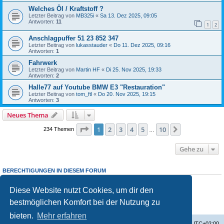
Welches Öl / Kraftstoff ?
Letzter Beitrag von
MB325i
«
Sa 13. Dez 2025, 09:05
Antworten:
11
1
2
Anschlagpuffer 51 23 852 347
Letzter Beitrag von
lukasstauder
«
Do 11. Dez 2025, 09:16
Antworten:
1
Fahrwerk
Letzter Beitrag von
Martin HF
«
Di 25. Nov 2025, 19:33
Antworten:
2
Halle77 auf Youtube BMW E3 "Restauration"
Letzter Beitrag von
tom_ftl
«
Do 20. Nov 2025, 19:15
Antworten:
3
Neues Thema
Seite
1
von
10
1
2
3
4
5
10
Nächste
234 Themen
…
Gehe zu
BERECHTIGUNGEN IN DIESEM FORUM
Du darfst
keine
neuen Themen in diesem Forum erstellen.
Du darfst
keine
Antworten zu Themen in diesem Forum erstellen.
Diese Website nutzt Cookies, um dir den
Du darfst deine Beiträge in diesem Forum
nicht
ändern.
bestmöglichen Komfort bei der Nutzung zu
Du darfst deine Beiträge in diesem Forum
nicht
löschen.
Du darfst
keine
Dateianhänge in diesem Forum erstellen.
bieten.
Mehr erfahren
Startseite
Foren-Übersicht
Alle Zeiten sind
UTC+02:00