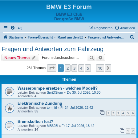
BMW E3 Forum
BMW E3 Club
Der große BMW
FAQ
Registrieren
Anmelden
S
Startseite
Foren-Übersicht
Rund um den E3
Fragen und Antworten zum Fahrzeug
u
Fragen und Antworten zum Fahrzeug
c
Suche
Erweiterte Suche
Neues Thema
h
e
Seite
1
von
10
1
2
3
4
5
10
Nächste
234 Themen
…
Themen
Wasserpumpe ersetzen - welches Modell?
Letzter Beitrag von
SpriDStour
«
Do 30. Jul 2026, 10:30
Antworten:
4
Elektronische Zündung
Letzter Beitrag von
tom_ftl
«
Fr 24. Jul 2026, 22:42
Antworten:
55
1
2
3
4
5
6
Bremskolben fest?
Letzter Beitrag von
MB325i
«
Fr 17. Jul 2026, 18:42
Antworten:
14
1
2