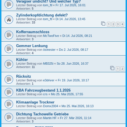
Veragser undicht? Und welcher Typ?
Letzter Beitrag von
tom_ftl
«
Fr 17. Jul 2026, 16:01
Antworten:
5
Zylinderkopfdichtung defekt?
Letzter Beitrag von
tom_ftl
«
Di 14. Jul 2026, 13:45
Antworten:
33
1
2
3
4
Kofferraumschloss
Letzter Beitrag von
McTwoFive
«
Di 14. Jul 2026, 08:21
Antworten:
3
Gemmer Lenkung
Letzter Beitrag von
ösinesier
«
Do 2. Jul 2026, 08:17
Antworten:
4
Kühler
Letzter Beitrag von
MB325i
«
So 28. Jun 2026, 16:37
Antworten:
11
1
2
Rücksitz
Letzter Beitrag von
e3driver
«
Fr 19. Jun 2026, 10:17
Antworten:
1
KBA Fahrzeugbestand 1.1.2026
Letzter Beitrag von
crs
«
Mo 25. Mai 2026, 17:55
Klimaanlage Trockner
Letzter Beitrag von
Domx2004
«
Mo 25. Mai 2026, 16:13
Dichtung Tachowelle Getriebe
Letzter Beitrag von
Martin HF
«
Fr 27. Mär 2026, 11:14
Antworten:
3