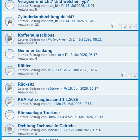
Veragser undicht? Und welcher Typ?
Letzter Beitrag von
tom_ftl
«
Fr 17. Jul 2026, 16:01
Antworten:
5
Zylinderkopfdichtung defekt?
Letzter Beitrag von
tom_ftl
«
Di 14. Jul 2026, 13:45
Antworten:
33
1
2
3
4
Kofferraumschloss
Letzter Beitrag von
McTwoFive
«
Di 14. Jul 2026, 08:21
Antworten:
3
Gemmer Lenkung
Letzter Beitrag von
ösinesier
«
Do 2. Jul 2026, 08:17
Antworten:
4
Kühler
Letzter Beitrag von
MB325i
«
So 28. Jun 2026, 16:37
Antworten:
11
1
2
Rücksitz
Letzter Beitrag von
e3driver
«
Fr 19. Jun 2026, 10:17
Antworten:
1
KBA Fahrzeugbestand 1.1.2026
Letzter Beitrag von
crs
«
Mo 25. Mai 2026, 17:55
Klimaanlage Trockner
Letzter Beitrag von
Domx2004
«
Mo 25. Mai 2026, 16:13
Dichtung Tachowelle Getriebe
Letzter Beitrag von
Martin HF
«
Fr 27. Mär 2026, 11:14
Antworten:
3