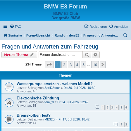
BMW E3 Forum
BMW E3 Club
Der große BMW
FAQ
Registrieren
Anmelden
S
Startseite
Foren-Übersicht
Rund um den E3
Fragen und Antworten zum Fahrzeug
u
Fragen und Antworten zum Fahrzeug
c
Suche
Erweiterte Suche
Neues Thema
h
e
Seite
1
von
10
1
2
3
4
5
10
Nächste
234 Themen
…
Themen
Wasserpumpe ersetzen - welches Modell?
Letzter Beitrag von
SpriDStour
«
Do 30. Jul 2026, 10:30
Antworten:
4
Elektronische Zündung
Letzter Beitrag von
tom_ftl
«
Fr 24. Jul 2026, 22:42
Antworten:
55
1
2
3
4
5
6
Bremskolben fest?
Letzter Beitrag von
MB325i
«
Fr 17. Jul 2026, 18:42
Antworten:
14
1
2