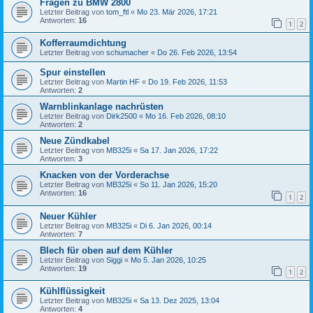
Fragen zu BMW 2800
Letzter Beitrag von
tom_ftl
«
Mo 23. Mär 2026, 17:21
Antworten:
16
1
2
Kofferraumdichtung
Letzter Beitrag von
schumacher
«
Do 26. Feb 2026, 13:54
Spur einstellen
Letzter Beitrag von
Martin HF
«
Do 19. Feb 2026, 11:53
Antworten:
2
Warnblinkanlage nachrüsten
Letzter Beitrag von
Dirk2500
«
Mo 16. Feb 2026, 08:10
Antworten:
2
Neue Zündkabel
Letzter Beitrag von
MB325i
«
Sa 17. Jan 2026, 17:22
Antworten:
3
Knacken von der Vorderachse
Letzter Beitrag von
MB325i
«
So 11. Jan 2026, 15:20
Antworten:
16
1
2
Neuer Kühler
Letzter Beitrag von
MB325i
«
Di 6. Jan 2026, 00:14
Antworten:
7
Blech für oben auf dem Kühler
Letzter Beitrag von
Siggi
«
Mo 5. Jan 2026, 10:25
Antworten:
19
1
2
Kühlflüssigkeit
Letzter Beitrag von
MB325i
«
Sa 13. Dez 2025, 13:04
Antworten:
4