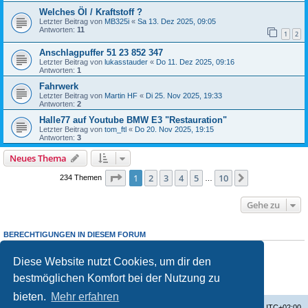
Welches Öl / Kraftstoff ?
Letzter Beitrag von
MB325i
«
Sa 13. Dez 2025, 09:05
Antworten:
11
1
2
Anschlagpuffer 51 23 852 347
Letzter Beitrag von
lukasstauder
«
Do 11. Dez 2025, 09:16
Antworten:
1
Fahrwerk
Letzter Beitrag von
Martin HF
«
Di 25. Nov 2025, 19:33
Antworten:
2
Halle77 auf Youtube BMW E3 "Restauration"
Letzter Beitrag von
tom_ftl
«
Do 20. Nov 2025, 19:15
Antworten:
3
Neues Thema
Seite
1
von
10
1
2
3
4
5
10
Nächste
234 Themen
…
Gehe zu
BERECHTIGUNGEN IN DIESEM FORUM
Du darfst
keine
neuen Themen in diesem Forum erstellen.
Du darfst
keine
Antworten zu Themen in diesem Forum erstellen.
Diese Website nutzt Cookies, um dir den
Du darfst deine Beiträge in diesem Forum
nicht
ändern.
bestmöglichen Komfort bei der Nutzung zu
Du darfst deine Beiträge in diesem Forum
nicht
löschen.
Du darfst
keine
Dateianhänge in diesem Forum erstellen.
bieten.
Mehr erfahren
Startseite
Foren-Übersicht
Alle Zeiten sind
UTC+02:00