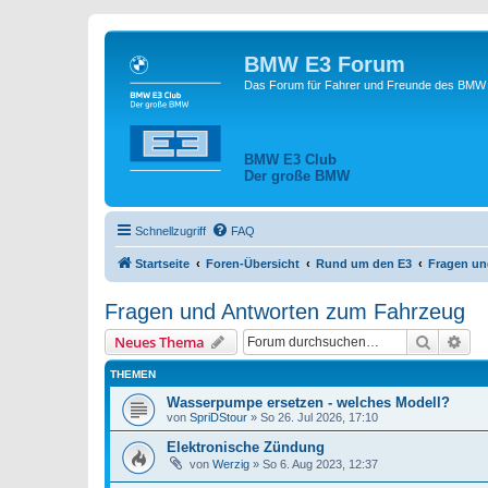
BMW E3 Forum
Das Forum für Fahrer und Freunde des BMW E
BMW E3 Club
Der große BMW
Schnellzugriff
FAQ
Startseite
Foren-Übersicht
Rund um den E3
Fragen un
Fragen und Antworten zum Fahrzeug
Suche
Erw
Neues Thema
THEMEN
Wasserpumpe ersetzen - welches Modell?
von
SpriDStour
»
So 26. Jul 2026, 17:10
Elektronische Zündung
von
Werzig
»
So 6. Aug 2023, 12:37