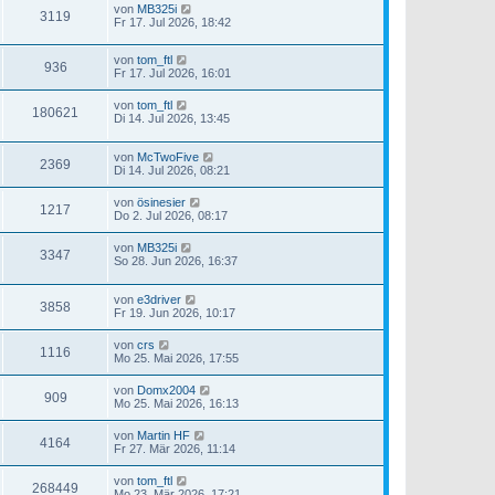
von
MB325i
3119
Fr 17. Jul 2026, 18:42
von
tom_ftl
936
Fr 17. Jul 2026, 16:01
von
tom_ftl
180621
Di 14. Jul 2026, 13:45
von
McTwoFive
2369
Di 14. Jul 2026, 08:21
von
ösinesier
1217
Do 2. Jul 2026, 08:17
von
MB325i
3347
So 28. Jun 2026, 16:37
von
e3driver
3858
Fr 19. Jun 2026, 10:17
von
crs
1116
Mo 25. Mai 2026, 17:55
von
Domx2004
909
Mo 25. Mai 2026, 16:13
von
Martin HF
4164
Fr 27. Mär 2026, 11:14
von
tom_ftl
268449
Mo 23. Mär 2026, 17:21