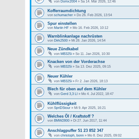
von
Domx2004
»
Sa 14. Mär 2026, 12:46
Kofferraumdichtung
von
schumacher
»
Do 26. Feb 2026, 13:54
Spur einstellen
von
Martin HF
»
Mo 16. Feb 2026, 10:12
Warnblinkanlage nachrüsten
von
Dirk2500
»
Mi 28. Jan 2026, 14:54
Neue Zündkabel
von
MB325i
»
So 11. Jan 2026, 10:30
Knacken von der Vorderachse
von
MB325i
»
Sa 13. Dez 2025, 09:15
Neuer Kühler
von
MB325i
»
Fr 2. Jan 2026, 18:13
Blech für oben auf dem Kühler
von
Gerd 3,3 LI
»
Mo 4. Jul 2022, 18:47
Kühlflüssigkeit
von
SpriDStour
»
Mi 9. Apr 2025, 16:21
Welches Öl / Kraftstoff ?
von
BMW2800
»
Di 27. Jun 2017, 11:44
Anschlagpuffer 51 23 852 347
von
christoph, bonn
»
Mo 8. Dez 2025, 09:02