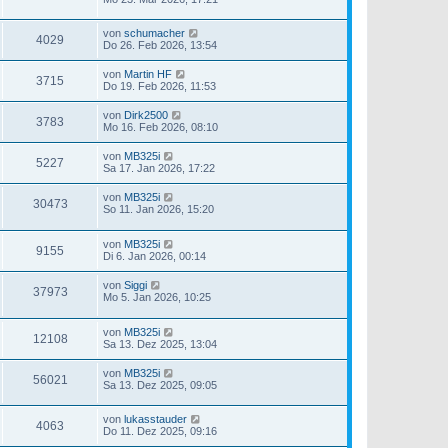
von
schumacher
4029
Do 26. Feb 2026, 13:54
von
Martin HF
3715
Do 19. Feb 2026, 11:53
von
Dirk2500
3783
Mo 16. Feb 2026, 08:10
von
MB325i
5227
Sa 17. Jan 2026, 17:22
von
MB325i
30473
So 11. Jan 2026, 15:20
von
MB325i
9155
Di 6. Jan 2026, 00:14
von
Siggi
37973
Mo 5. Jan 2026, 10:25
von
MB325i
12108
Sa 13. Dez 2025, 13:04
von
MB325i
56021
Sa 13. Dez 2025, 09:05
von
lukasstauder
4063
Do 11. Dez 2025, 09:16