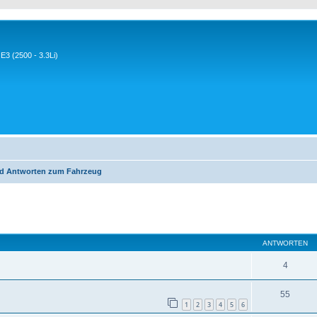
3 (2500 - 3.3Li)
d Antworten zum Fahrzeug
eiterte Suche
ANTWORTEN
4
55
1
2
3
4
5
6