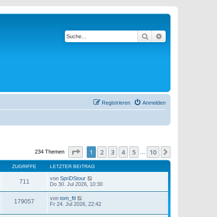
Suche
Erweiterte Suche
Registrieren
Anmelden
Seite
1
von
10
1
2
3
4
5
10
Nächste
234 Themen
…
ZUGRIFFE
LETZTER BEITRAG
von
SpriDStour
711
Do 30. Jul 2026, 10:30
von
tom_ftl
179057
Fr 24. Jul 2026, 22:42