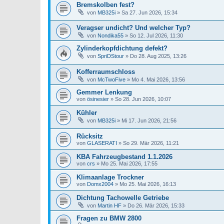
Bremskolben fest?
von
MB325i
»
Sa 27. Jun 2026, 15:34
Veragser undicht? Und welcher Typ?
von
Nondika55
»
So 12. Jul 2026, 11:30
Zylinderkopfdichtung defekt?
von
SpriDStour
»
Do 28. Aug 2025, 13:26
Kofferraumschloss
von
McTwoFive
»
Mo 4. Mai 2026, 13:56
Gemmer Lenkung
von
ösinesier
»
So 28. Jun 2026, 10:07
Kühler
von
MB325i
»
Mi 17. Jun 2026, 21:56
Rücksitz
von
GLASERATI
»
So 29. Mär 2026, 11:21
KBA Fahrzeugbestand 1.1.2026
von
crs
»
Mo 25. Mai 2026, 17:55
Klimaanlage Trockner
von
Domx2004
»
Mo 25. Mai 2026, 16:13
Dichtung Tachowelle Getriebe
von
Martin HF
»
Do 26. Mär 2026, 15:33
Fragen zu BMW 2800