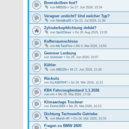
Bremskolben fest?
von
MB325i
»
Sa 27. Jun 2026, 15:34
Veragser undicht? Und welcher Typ?
von
Nondika55
»
So 12. Jul 2026, 11:30
Zylinderkopfdichtung defekt?
von
SpriDStour
»
Do 28. Aug 2025, 13:26
Kofferraumschloss
von
McTwoFive
»
Mo 4. Mai 2026, 13:56
Gemmer Lenkung
von
ösinesier
»
So 28. Jun 2026, 10:07
Kühler
von
MB325i
»
Mi 17. Jun 2026, 21:56
Rücksitz
von
GLASERATI
»
So 29. Mär 2026, 11:21
KBA Fahrzeugbestand 1.1.2026
von
crs
»
Mo 25. Mai 2026, 17:55
Klimaanlage Trockner
von
Domx2004
»
Mo 25. Mai 2026, 16:13
Dichtung Tachowelle Getriebe
von
Martin HF
»
Do 26. Mär 2026, 15:33
Fragen zu BMW 2800