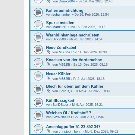
von
Domx2004
»
Sa 14. Mär 2026, 12:46
Kofferraumdichtung
von
schumacher
»
Do 26. Feb 2026, 13:54
Spur einstellen
von
Martin HF
»
Mo 16. Feb 2026, 10:12
Warnblinkanlage nachrüsten
von
Dirk2500
»
Mi 28. Jan 2026, 14:54
Neue Zündkabel
von
MB325i
»
So 11. Jan 2026, 10:30
Knacken von der Vorderachse
von
MB325i
»
Sa 13. Dez 2025, 09:15
Neuer Kühler
von
MB325i
»
Fr 2. Jan 2026, 18:13
Blech für oben auf dem Kühler
von
Gerd 3,3 LI
»
Mo 4. Jul 2022, 18:47
Kühlflüssigkeit
von
SpriDStour
»
Mi 9. Apr 2025, 16:21
Welches Öl / Kraftstoff ?
von
BMW2800
»
Di 27. Jun 2017, 11:44
Anschlagpuffer 51 23 852 347
von
christoph, bonn
»
Mo 8. Dez 2025, 09:02