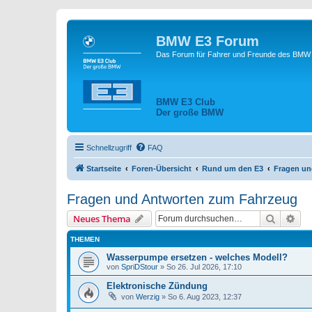
BMW E3 Forum
Das Forum für Fahrer und Freunde des BMW E
BMW E3 Club
Der große BMW
Schnellzugriff
FAQ
Startseite
Foren-Übersicht
Rund um den E3
Fragen un
Fragen und Antworten zum Fahrzeug
Suche
Erw
Neues Thema
THEMEN
Wasserpumpe ersetzen - welches Modell?
von
SpriDStour
»
So 26. Jul 2026, 17:10
Elektronische Zündung
von
Werzig
»
So 6. Aug 2023, 12:37