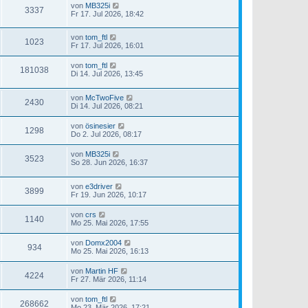
von
MB325i
3337
Fr 17. Jul 2026, 18:42
von
tom_ftl
1023
Fr 17. Jul 2026, 16:01
von
tom_ftl
181038
Di 14. Jul 2026, 13:45
von
McTwoFive
2430
Di 14. Jul 2026, 08:21
von
ösinesier
1298
Do 2. Jul 2026, 08:17
von
MB325i
3523
So 28. Jun 2026, 16:37
von
e3driver
3899
Fr 19. Jun 2026, 10:17
von
crs
1140
Mo 25. Mai 2026, 17:55
von
Domx2004
934
Mo 25. Mai 2026, 16:13
von
Martin HF
4224
Fr 27. Mär 2026, 11:14
von
tom_ftl
268662
Mo 23. Mär 2026, 17:21