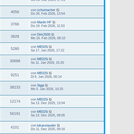
von
schumacher
4056
Do 26. Feb 2026, 13:54
von
Martin HF
3766
Do 19. Feb 2026, 11:53
von
Dirk2500
3828
Mo 16. Feb 2026, 08:10
von
MB325i
5280
Sa 17. Jan 2026, 17:22
von
MB325i
30686
So 11. Jan 2026, 15:20
von
MB325i
9251
Di 6. Jan 2026, 00:14
von
Siggi
38233
Mo 5. Jan 2026, 10:25
von
MB325i
12174
Sa 13. Dez 2025, 13:04
von
MB325i
56191
Sa 13. Dez 2025, 09:05
von
lukasstauder
4101
Do 11. Dez 2025, 09:16