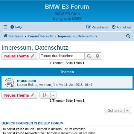
BMW E3 Forum
BMW E3 Club
Der große BMW
FAQ
Registrieren
Anmelden
S
Startseite
Foren-Übersicht
Impressum, Datenschutz
u
Impressum, Datenschutz
c
Suche
Erweiterte Suche
Neues Thema
h
1 Thema • Seite
1
von
1
e
Themen
muss sein
Letzter Beitrag von
tom_ftl
«
Mo 11. Jun 2018, 16:47
Neues Thema
1 Thema • Seite
1
von
1
Gehe zu
BERECHTIGUNGEN IN DIESEM FORUM
Du darfst
keine
neuen Themen in diesem Forum erstellen.
Du darfst
keine
Antworten zu Themen in diesem Forum erstellen.