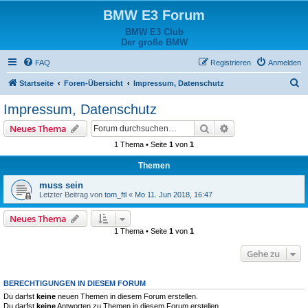
BMW E3 Forum
BMW E3 Club
Der große BMW
FAQ
Registrieren
Anmelden
S
Startseite
Foren-Übersicht
Impressum, Datenschutz
u
Impressum, Datenschutz
c
Suche
Erweiterte Suche
Neues Thema
h
1 Thema • Seite
1
von
1
e
Themen
muss sein
Letzter Beitrag von
tom_ftl
«
Mo 11. Jun 2018, 16:47
Neues Thema
1 Thema • Seite
1
von
1
Gehe zu
BERECHTIGUNGEN IN DIESEM FORUM
Du darfst
keine
neuen Themen in diesem Forum erstellen.
Du darfst
keine
Antworten zu Themen in diesem Forum erstellen.