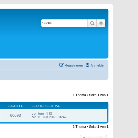
Suche
Erweiterte Suche
Registrieren
Anmelden
1 Thema • Seite
1
von
1
ZUGRIFFE
LETZTER BEITRAG
von
tom_ftl
60093
Mo 11. Jun 2018, 16:47
1 Thema • Seite
1
von
1