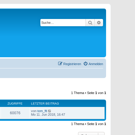
Suche
Erweiterte Suche
Registrieren
Anmelden
1 Thema • Seite
1
von
1
ZUGRIFFE
LETZTER BEITRAG
von
tom_ftl
60076
Mo 11. Jun 2018, 16:47
1 Thema • Seite
1
von
1