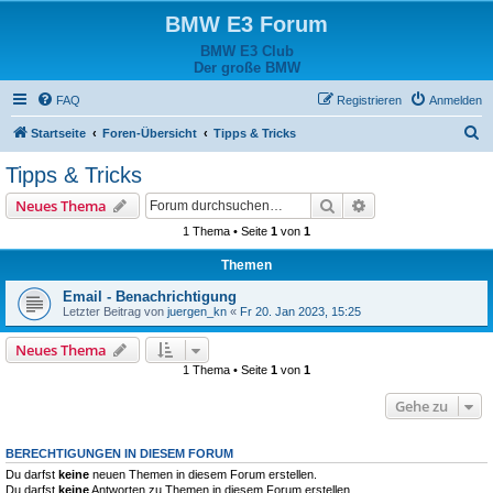
BMW E3 Forum
BMW E3 Club
Der große BMW
FAQ
Registrieren
Anmelden
S
Startseite
Foren-Übersicht
Tipps & Tricks
u
Tipps & Tricks
c
Suche
Erweiterte Suche
Neues Thema
h
1 Thema • Seite
1
von
1
e
Themen
Email - Benachrichtigung
Letzter Beitrag von
juergen_kn
«
Fr 20. Jan 2023, 15:25
Neues Thema
1 Thema • Seite
1
von
1
Gehe zu
BERECHTIGUNGEN IN DIESEM FORUM
Du darfst
keine
neuen Themen in diesem Forum erstellen.
Du darfst
keine
Antworten zu Themen in diesem Forum erstellen.