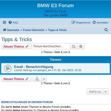
BMW E3 Forum
BMW E3 Club
Der große BMW
FAQ
Registrieren
Anmelden
S
Startseite
Foren-Übersicht
Tipps & Tricks
u
Tipps & Tricks
c
Suche
Erweiterte Suche
Neues Thema
h
1 Thema • Seite
1
von
1
e
Themen
Email - Benachrichtigung
Letzter Beitrag von
juergen_kn
«
Fr 20. Jan 2023, 15:25
Neues Thema
1 Thema • Seite
1
von
1
Gehe zu
BERECHTIGUNGEN IN DIESEM FORUM
Du darfst
keine
neuen Themen in diesem Forum erstellen.
Du darfst
keine
Antworten zu Themen in diesem Forum erstellen.