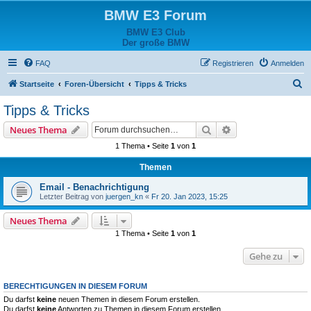
BMW E3 Forum
BMW E3 Club
Der große BMW
FAQ
Registrieren
Anmelden
S
Startseite
Foren-Übersicht
Tipps & Tricks
u
Tipps & Tricks
c
Suche
Erweiterte Suche
Neues Thema
h
1 Thema • Seite
1
von
1
e
Themen
Email - Benachrichtigung
Letzter Beitrag von
juergen_kn
«
Fr 20. Jan 2023, 15:25
Neues Thema
1 Thema • Seite
1
von
1
Gehe zu
BERECHTIGUNGEN IN DIESEM FORUM
Du darfst
keine
neuen Themen in diesem Forum erstellen.
Du darfst
keine
Antworten zu Themen in diesem Forum erstellen.