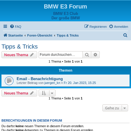
BMW E3 Forum
BMW E3 Club
Der große BMW
FAQ
Registrieren
Anmelden
S
Startseite
Foren-Übersicht
Tipps & Tricks
u
Tipps & Tricks
c
Suche
Erweiterte Suche
Neues Thema
h
1 Thema • Seite
1
von
1
e
Themen
Email - Benachrichtigung
Letzter Beitrag von
juergen_kn
«
Fr 20. Jan 2023, 15:25
Neues Thema
1 Thema • Seite
1
von
1
Gehe zu
BERECHTIGUNGEN IN DIESEM FORUM
Du darfst
keine
neuen Themen in diesem Forum erstellen.
Du darfst
keine
Antworten zu Themen in diesem Forum erstellen.