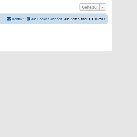
s
e
t
Gehe zu
i
e
t
r
r
B
a
e
Kontakt
Alle Cookies löschen
Alle Zeiten sind
UTC+02:00
g
i
t
r
a
g