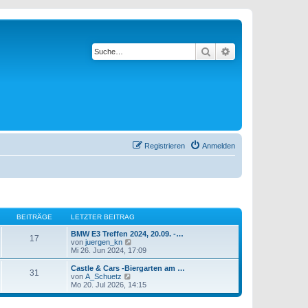
Suche
Erweiterte Suche
Registrieren
Anmelden
BEITRÄGE
LETZTER BEITRAG
BMW E3 Treffen 2024, 20.09. -…
17
N
von
juergen_kn
e
Mi 26. Jun 2024, 17:09
u
e
Castle & Cars -Biergarten am …
31
s
N
von
A_Schuetz
t
e
Mo 20. Jul 2026, 14:15
e
u
r
e
B