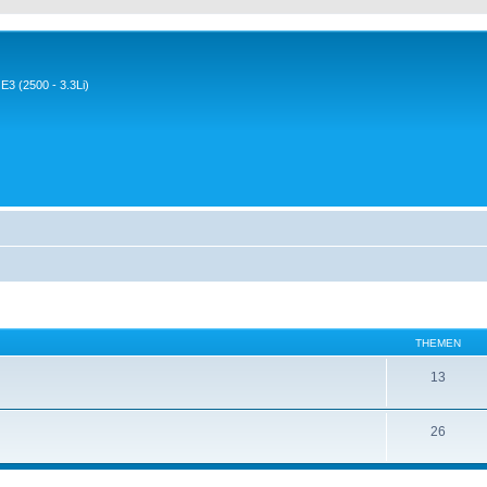
3 (2500 - 3.3Li)
THEMEN
13
26