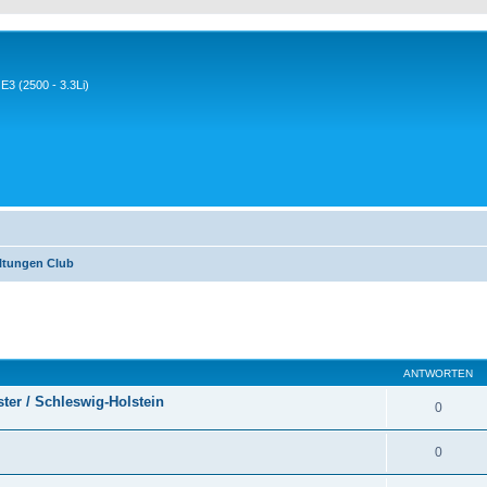
3 (2500 - 3.3Li)
ltungen Club
eiterte Suche
ANTWORTEN
ter / Schleswig-Holstein
0
0