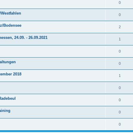
0
r/Westfahlen
0
anz/Bodensee
2
ssen, 24.09. - 26.09.2021
1
0
taltungen
0
tember 2018
1
0
 Radebeul
0
aining
0
0