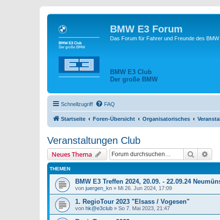
BMW E3 Forum
Das Forum für Fahrer und Freunde des BMW E
BMW E3 Club
Der große BMW
Schnellzugriff
FAQ
Startseite
Foren-Übersicht
Organisatorisches
Veransta
Veranstaltungen Club
Suche
Erw
Neues Thema
THEMEN
BMW E3 Treffen 2024, 20.09. - 22.09.24 Neumüns
von
juergen_kn
»
Mi 26. Jun 2024, 17:09
1. RegioTour 2023 "Elsass / Vogesen"
von
hk@e3club
»
So 7. Mai 2023, 21:47