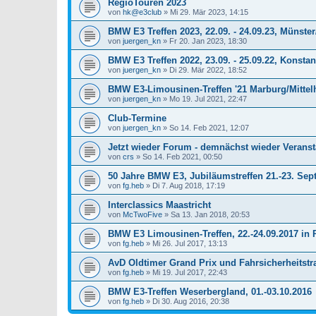
RegioTouren 2023
von
hk@e3club
»
Mi 29. Mär 2023, 14:15
BMW E3 Treffen 2023, 22.09. - 24.09.23, Münste
von
juergen_kn
»
Fr 20. Jan 2023, 18:30
BMW E3 Treffen 2022, 23.09. - 25.09.22, Konst
von
juergen_kn
»
Di 29. Mär 2022, 18:52
BMW E3-Limousinen-Treffen '21 Marburg/Mittelhe
von
juergen_kn
»
Mo 19. Jul 2021, 22:47
Club-Termine
von
juergen_kn
»
So 14. Feb 2021, 12:07
Jetzt wieder Forum - demnächst wieder Verans
von
crs
»
So 14. Feb 2021, 00:50
50 Jahre BMW E3, Jubiläumstreffen 21.-23. Sep
von
fg.heb
»
Di 7. Aug 2018, 17:19
Interclassics Maastricht
von
McTwoFive
»
Sa 13. Jan 2018, 20:53
BMW E3 Limousinen-Treffen, 22.-24.09.2017 in
von
fg.heb
»
Mi 26. Jul 2017, 13:13
AvD Oldtimer Grand Prix und Fahrsicherheitstr
von
fg.heb
»
Mi 19. Jul 2017, 22:43
BMW E3-Treffen Weserbergland, 01.-03.10.2016
von
fg.heb
»
Di 30. Aug 2016, 20:38