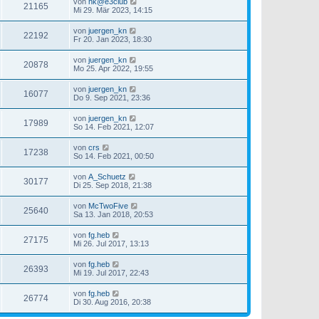
von
hk@e3club
21165
Mi 29. Mär 2023, 14:15
von
juergen_kn
22192
Fr 20. Jan 2023, 18:30
von
juergen_kn
20878
Mo 25. Apr 2022, 19:55
von
juergen_kn
16077
Do 9. Sep 2021, 23:36
von
juergen_kn
17989
So 14. Feb 2021, 12:07
von
crs
17238
So 14. Feb 2021, 00:50
von
A_Schuetz
30177
Di 25. Sep 2018, 21:38
von
McTwoFive
25640
Sa 13. Jan 2018, 20:53
von
fg.heb
27175
Mi 26. Jul 2017, 13:13
von
fg.heb
26393
Mi 19. Jul 2017, 22:43
von
fg.heb
26774
Di 30. Aug 2016, 20:38