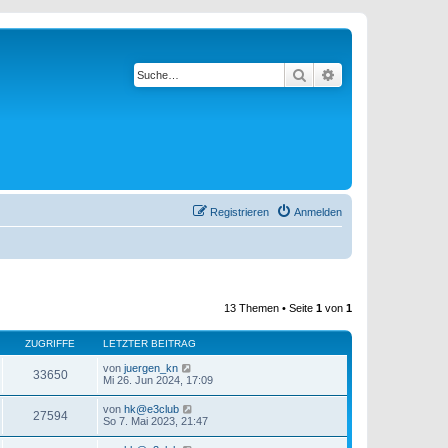
Suche
Erweiterte Suche
Registrieren
Anmelden
13 Themen • Seite
1
von
1
ZUGRIFFE
LETZTER BEITRAG
von
juergen_kn
33650
Mi 26. Jun 2024, 17:09
von
hk@e3club
27594
So 7. Mai 2023, 21:47