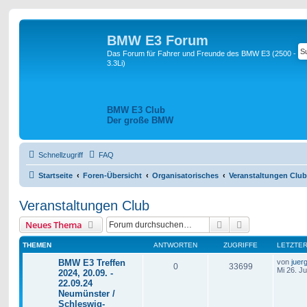
BMW E3 Forum
Das Forum für Fahrer und Freunde des BMW E3 (2500 -
3.3Li)
BMW E3 Club
Der große BMW
Schnellzugriff
FAQ
Startseite
Foren-Übersicht
Organisatorisches
Veranstaltungen Club
Veranstaltungen Club
Suche
Erweiterte Suc
Neues Thema
THEMEN
ANTWORTEN
ZUGRIFFE
LETZTER
BMW E3 Treffen
von
juer
0
33699
Mi 26. J
2024, 20.09. -
22.09.24
Neumünster /
Schleswig-