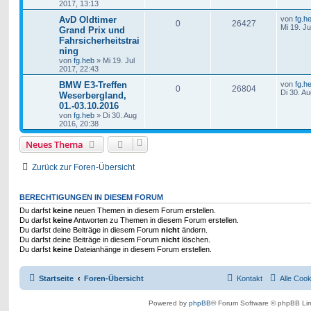
2017, 13:13
AvD Oldtimer
von
fg.h
0
26427
Mi 19. Ju
Grand Prix und
Fahrsicherheitstrai
ning
von
fg.heb
»
Mi 19. Jul
2017, 22:43
BMW E3-Treffen
von
fg.h
0
26804
Di 30. A
Weserbergland,
01.-03.10.2016
von
fg.heb
»
Di 30. Aug
2016, 20:38
Neues Thema
Zurück zur Foren-Übersicht
BERECHTIGUNGEN IN DIESEM FORUM
Du darfst
keine
neuen Themen in diesem Forum erstellen.
Du darfst
keine
Antworten zu Themen in diesem Forum erstellen.
Du darfst deine Beiträge in diesem Forum
nicht
ändern.
Du darfst deine Beiträge in diesem Forum
nicht
löschen.
Du darfst
keine
Dateianhänge in diesem Forum erstellen.
Startseite
Foren-Übersicht
Kontakt
Alle Coo
Powered by
phpBB
® Forum Software © phpBB Lim