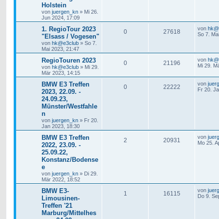
Holstein
von
juergen_kn
»
Mi 26.
Jun 2024, 17:09
1. RegioTour 2023
von
hk@
0
27618
So 7. Ma
"Elsass / Vogesen"
von
hk@e3club
»
So 7.
Mai 2023, 21:47
RegioTouren 2023
von
hk@
0
21196
Mi 29. M
von
hk@e3club
»
Mi 29.
Mär 2023, 14:15
BMW E3 Treffen
von
juer
0
22222
Fr 20. J
2023, 22.09. -
24.09.23,
Münster/Westfahle
n
von
juergen_kn
»
Fr 20.
Jan 2023, 18:30
BMW E3 Treffen
von
juer
2
20931
Mo 25. A
2022, 23.09. -
25.09.22,
Konstanz/Bodense
e
von
juergen_kn
»
Di 29.
Mär 2022, 18:52
BMW E3-
von
juer
1
16115
Do 9. Se
Limousinen-
Treffen '21
Marburg/Mittelhes