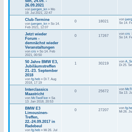
sen, 24.09. -
26.09.2021
von
juergen_kn
»
Mo
19. Jul 2021, 22:47
Club-Termine
von
juer
0
18021
So 14. F
von
juergen_kn
»
So 14.
Feb 2021, 12:07
Jetzt wieder
von
crs
0
17267
So 14. F
Forum -
demnächst wieder
Veranstaltungen
von
crs
»
So 14. Feb
2021, 00:50
50 Jahre BMW E3,
von
A_S
1
30219
Di 25. S
Jubiläumstreffen
21.-23. September
2018
von
fg.heb
»
Di 7. Aug
2018, 17:19
Interclassics
von
McT
0
25672
Sa 13. J
Maastricht
von
McTwoFive
»
Sa
13. Jan 2018, 20:53
BMW E3
von
fg.h
0
27207
Mi 26. Ju
Limousinen-
Treffen,
22.-24.09.2017 in
Radebeul
von
fg.heb
»
Mi 26. Jul