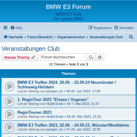
BMW E3 Forum
BMW E3 Club
Der große BMW
FAQ
Registrieren
Anmelden
S
Startseite
Foren-Übersicht
Organisatorisches
Veranstaltungen Club
u
Veranstaltungen Club
c
Suche
Erweiterte Suche
Neues Thema
h
13 Themen • Seite
1
von
1
e
Themen
BMW E3 Treffen 2024, 20.09. - 22.09.24 Neumünster /
Schleswig-Holstein
Letzter Beitrag von
juergen_kn
«
Mi 26. Jun 2024, 17:09
1. RegioTour 2023 "Elsass / Vogesen"
Letzter Beitrag von
hk@e3club
«
So 7. Mai 2023, 21:47
RegioTouren 2023
Letzter Beitrag von
hk@e3club
«
Mi 29. Mär 2023, 14:15
BMW E3 Treffen 2023, 22.09. - 24.09.23, Münster/Westfahlen
Letzter Beitrag von
juergen_kn
«
Fr 20. Jan 2023, 18:30