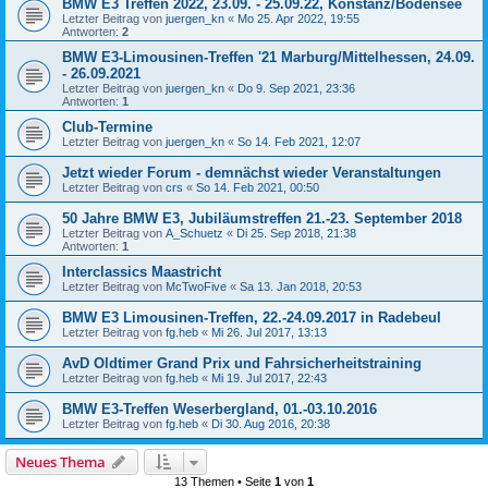
BMW E3 Treffen 2022, 23.09. - 25.09.22, Konstanz/Bodensee
Letzter Beitrag von
juergen_kn
«
Mo 25. Apr 2022, 19:55
Antworten:
2
BMW E3-Limousinen-Treffen '21 Marburg/Mittelhessen, 24.09.
- 26.09.2021
Letzter Beitrag von
juergen_kn
«
Do 9. Sep 2021, 23:36
Antworten:
1
Club-Termine
Letzter Beitrag von
juergen_kn
«
So 14. Feb 2021, 12:07
Jetzt wieder Forum - demnächst wieder Veranstaltungen
Letzter Beitrag von
crs
«
So 14. Feb 2021, 00:50
50 Jahre BMW E3, Jubiläumstreffen 21.-23. September 2018
Letzter Beitrag von
A_Schuetz
«
Di 25. Sep 2018, 21:38
Antworten:
1
Interclassics Maastricht
Letzter Beitrag von
McTwoFive
«
Sa 13. Jan 2018, 20:53
BMW E3 Limousinen-Treffen, 22.-24.09.2017 in Radebeul
Letzter Beitrag von
fg.heb
«
Mi 26. Jul 2017, 13:13
AvD Oldtimer Grand Prix und Fahrsicherheitstraining
Letzter Beitrag von
fg.heb
«
Mi 19. Jul 2017, 22:43
BMW E3-Treffen Weserbergland, 01.-03.10.2016
Letzter Beitrag von
fg.heb
«
Di 30. Aug 2016, 20:38
Neues Thema
13 Themen • Seite
1
von
1