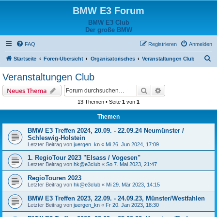
BMW E3 Forum
BMW E3 Club
Der große BMW
FAQ
Registrieren
Anmelden
S
Startseite
Foren-Übersicht
Organisatorisches
Veranstaltungen Club
u
Veranstaltungen Club
c
Suche
Erweiterte Suche
Neues Thema
h
13 Themen • Seite
1
von
1
e
Themen
BMW E3 Treffen 2024, 20.09. - 22.09.24 Neumünster /
Schleswig-Holstein
Letzter Beitrag von
juergen_kn
«
Mi 26. Jun 2024, 17:09
1. RegioTour 2023 "Elsass / Vogesen"
Letzter Beitrag von
hk@e3club
«
So 7. Mai 2023, 21:47
RegioTouren 2023
Letzter Beitrag von
hk@e3club
«
Mi 29. Mär 2023, 14:15
BMW E3 Treffen 2023, 22.09. - 24.09.23, Münster/Westfahlen
Letzter Beitrag von
juergen_kn
«
Fr 20. Jan 2023, 18:30