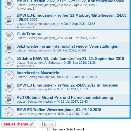
BMW E3 Treffen 2022, 23.09. - 25.09.22, Konstanz/Bodensee
Letzter Beitrag von
juergen_kn
«
Mo 25. Apr 2022, 19:55
Antworten:
2
BMW E3-Limousinen-Treffen '21 Marburg/Mittelhessen, 24.09.
- 26.09.2021
Letzter Beitrag von
juergen_kn
«
Do 9. Sep 2021, 23:36
Antworten:
1
Club-Termine
Letzter Beitrag von
juergen_kn
«
So 14. Feb 2021, 12:07
Jetzt wieder Forum - demnächst wieder Veranstaltungen
Letzter Beitrag von
crs
«
So 14. Feb 2021, 00:50
50 Jahre BMW E3, Jubiläumstreffen 21.-23. September 2018
Letzter Beitrag von
A_Schuetz
«
Di 25. Sep 2018, 21:38
Antworten:
1
Interclassics Maastricht
Letzter Beitrag von
McTwoFive
«
Sa 13. Jan 2018, 20:53
BMW E3 Limousinen-Treffen, 22.-24.09.2017 in Radebeul
Letzter Beitrag von
fg.heb
«
Mi 26. Jul 2017, 13:13
AvD Oldtimer Grand Prix und Fahrsicherheitstraining
Letzter Beitrag von
fg.heb
«
Mi 19. Jul 2017, 22:43
BMW E3-Treffen Weserbergland, 01.-03.10.2016
Letzter Beitrag von
fg.heb
«
Di 30. Aug 2016, 20:38
Neues Thema
13 Themen • Seite
1
von
1