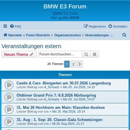
BMW E3 Forum
BMW E3 Club
Der große BMW
FAQ
Registrieren
Anmelden
S
Startseite
Foren-Übersicht
Organisatorisches
Veranstaltungen extern
u
Veranstaltungen extern
c
Suche
Erweiterte Suche
Neues Thema
h
e
1
2
Nächste
26 Themen
Themen
Castle & Cars -Biergarten am 30.07.2026 Langenburg
Letzter Beitrag von
A_Schuetz
«
Mo 20. Jul 2026, 14:15
Oldtimer Grand Prix 7.-9.8.2026 Nürburgring
Letzter Beitrag von
A_Schuetz
«
Mo 20. Jul 2026, 14:07
31. Mai 26 Hochheim am Main: Klassiker-Auslese
Letzter Beitrag von
crs
«
Mo 25. Mai 2026, 18:14
31. Aug - 1. Sep: 20. Classic-Gala Schwetzingen
Letzter Beitrag von
crs
«
Mi 28. Aug 2024, 21:17