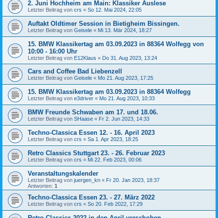
2. Juni Hochheim am Main: Klassiker Auslese
Letzter Beitrag von
crs
«
So 12. Mai 2024, 22:05
Auftakt Oldtimer Session in Bietigheim Bissingen.
Letzter Beitrag von
Geisele
«
Mi 13. Mär 2024, 18:27
15. BMW Klassikertag am 03.09.2023 in 88364 Wolfegg von
10:00 - 16:00 Uhr
Letzter Beitrag von
E12Klaus
«
Do 31. Aug 2023, 13:24
Cars and Coffee Bad Liebenzell
Letzter Beitrag von
Geisele
«
Mo 21. Aug 2023, 17:25
15. BMW Klassikertag am 03.09.2023 in 88364 Wolfegg
Letzter Beitrag von
e3driver
«
Mo 21. Aug 2023, 10:33
BMW Freunde Schwaben am 17. und 18.06.
Letzter Beitrag von
SHaase
«
Fr 2. Jun 2023, 14:33
Techno-Classica Essen 12. - 16. April 2023
Letzter Beitrag von
crs
«
Sa 1. Apr 2023, 18:25
Retro Classics Stuttgart 23. - 26. Februar 2023
Letzter Beitrag von
crs
«
Mi 22. Feb 2023, 00:06
Veranstaltungskalender
Letzter Beitrag von
juergen_kn
«
Fr 20. Jan 2023, 18:37
Antworten:
1
Techno-Classica Essen 23. - 27. März 2022
Letzter Beitrag von
crs
«
So 20. Feb 2022, 17:29
Retro Classics 2022 in den April verschoben