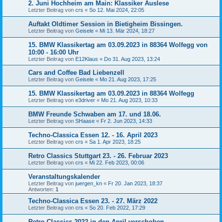
2. Juni Hochheim am Main: Klassiker Auslese
Letzter Beitrag von
crs
«
So 12. Mai 2024, 22:05
Auftakt Oldtimer Session in Bietigheim Bissingen.
Letzter Beitrag von
Geisele
«
Mi 13. Mär 2024, 18:27
15. BMW Klassikertag am 03.09.2023 in 88364 Wolfegg von
10:00 - 16:00 Uhr
Letzter Beitrag von
E12Klaus
«
Do 31. Aug 2023, 13:24
Cars and Coffee Bad Liebenzell
Letzter Beitrag von
Geisele
«
Mo 21. Aug 2023, 17:25
15. BMW Klassikertag am 03.09.2023 in 88364 Wolfegg
Letzter Beitrag von
e3driver
«
Mo 21. Aug 2023, 10:33
BMW Freunde Schwaben am 17. und 18.06.
Letzter Beitrag von
SHaase
«
Fr 2. Jun 2023, 14:33
Techno-Classica Essen 12. - 16. April 2023
Letzter Beitrag von
crs
«
Sa 1. Apr 2023, 18:25
Retro Classics Stuttgart 23. - 26. Februar 2023
Letzter Beitrag von
crs
«
Mi 22. Feb 2023, 00:06
Veranstaltungskalender
Letzter Beitrag von
juergen_kn
«
Fr 20. Jan 2023, 18:37
Antworten:
1
Techno-Classica Essen 23. - 27. März 2022
Letzter Beitrag von
crs
«
So 20. Feb 2022, 17:29
Retro Classics 2022 in den April verschoben