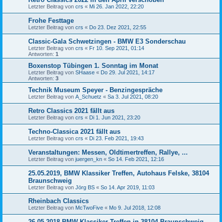
Letzter Beitrag von
crs
«
Mi 26. Jan 2022, 22:20
Frohe Festtage
Letzter Beitrag von
crs
«
Do 23. Dez 2021, 22:55
Classic-Gala Schwetzingen - BMW E3 Sonderschau
Letzter Beitrag von
crs
«
Fr 10. Sep 2021, 01:14
Antworten:
1
Boxenstop Tübingen 1. Sonntag im Monat
Letzter Beitrag von
SHaase
«
Do 29. Jul 2021, 14:17
Antworten:
3
Technik Museum Speyer - Benzingespräche
Letzter Beitrag von
A_Schuetz
«
Sa 3. Jul 2021, 08:20
Retro Classics 2021 fällt aus
Letzter Beitrag von
crs
«
Di 1. Jun 2021, 23:20
Techno-Classica 2021 fällt aus
Letzter Beitrag von
crs
«
Di 23. Feb 2021, 19:43
Veranstaltungen: Messen, Oldtimertreffen, Rallye, ...
Letzter Beitrag von
juergen_kn
«
So 14. Feb 2021, 12:16
25.05.2019, BMW Klassiker Treffen, Autohaus Felske, 38104
Braunschweig
Letzter Beitrag von
Jörg BS
«
So 14. Apr 2019, 11:03
Rheinbach Classics
Letzter Beitrag von
McTwoFive
«
Mo 9. Jul 2018, 12:08
26.05.2018 BMW Klassiker Treffen in 38104 Braunschweig