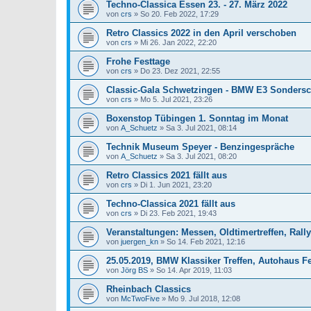
Techno-Classica Essen 23. - 27. März 2022
von
crs
»
So 20. Feb 2022, 17:29
Retro Classics 2022 in den April verschoben
von
crs
»
Mi 26. Jan 2022, 22:20
Frohe Festtage
von
crs
»
Do 23. Dez 2021, 22:55
Classic-Gala Schwetzingen - BMW E3 Sonders
von
crs
»
Mo 5. Jul 2021, 23:26
Boxenstop Tübingen 1. Sonntag im Monat
von
A_Schuetz
»
Sa 3. Jul 2021, 08:14
Technik Museum Speyer - Benzingespräche
von
A_Schuetz
»
Sa 3. Jul 2021, 08:20
Retro Classics 2021 fällt aus
von
crs
»
Di 1. Jun 2021, 23:20
Techno-Classica 2021 fällt aus
von
crs
»
Di 23. Feb 2021, 19:43
Veranstaltungen: Messen, Oldtimertreffen, Rallye
von
juergen_kn
»
So 14. Feb 2021, 12:16
25.05.2019, BMW Klassiker Treffen, Autohaus F
von
Jörg BS
»
So 14. Apr 2019, 11:03
Rheinbach Classics
von
McTwoFive
»
Mo 9. Jul 2018, 12:08