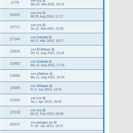
von
crs
1778
Mo 25. Mai 2026, 18:14
von
crs
32452
Mi 28. Aug 2024, 21:17
von
crs
15717
So 12. Mai 2024, 22:05
von
Geisele
27145
Mi 13. Mär 2024, 18:27
von
E12Klaus
23830
Do 31. Aug 2023, 13:24
von
Geisele
23462
Mo 21. Aug 2023, 17:25
von
e3driver
23685
Mo 21. Aug 2023, 10:33
von
SHaase
24385
Fr 2. Jun 2023, 14:33
von
crs
21603
Sa 1. Apr 2023, 18:25
von
crs
21519
Mi 22. Feb 2023, 00:06
von
juergen_kn
20337
Fr 20. Jan 2023, 18:37