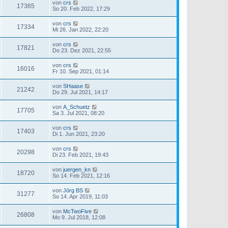
von
crs
17365
So 20. Feb 2022, 17:29
von
crs
17334
Mi 26. Jan 2022, 22:20
von
crs
17821
Do 23. Dez 2021, 22:55
von
crs
16016
Fr 10. Sep 2021, 01:14
von
SHaase
21242
Do 29. Jul 2021, 14:17
von
A_Schuetz
17705
Sa 3. Jul 2021, 08:20
von
crs
17403
Di 1. Jun 2021, 23:20
von
crs
20298
Di 23. Feb 2021, 19:43
von
juergen_kn
18720
So 14. Feb 2021, 12:16
von
Jörg BS
31277
So 14. Apr 2019, 11:03
von
McTwoFive
26808
Mo 9. Jul 2018, 12:08