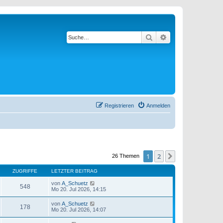
Suche
Erweiterte Suche
Registrieren
Anmelden
1
2
Nächste
26 Themen
ZUGRIFFE
LETZTER BEITRAG
von
A_Schuetz
548
Mo 20. Jul 2026, 14:15
von
A_Schuetz
178
Mo 20. Jul 2026, 14:07