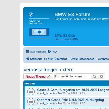
BMW E3 Forum
Das Forum für Fahrer und Freunde des BMW E
BMW E3 Club
Der große BMW
Schnellzugriff
FAQ
Startseite
Foren-Übersicht
Organisatorisches
Veransta
Veranstaltungen extern
Suche
Erw
Neues Thema
THEMEN
Castle & Cars -Biergarten am 30.07.2026 Lange
von
A_Schuetz
»
Mo 20. Jul 2026, 14:15
Oldtimer Grand Prix 7.-9.8.2026 Nürburgring
von
A_Schuetz
»
Mo 20. Jul 2026, 14:07