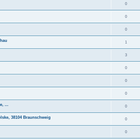
0
0
0
chau
1
3
0
0
0
, ...
0
elske, 38104 Braunschweig
0
0