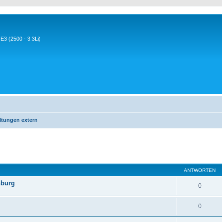
3 (2500 - 3.3Li)
ltungen extern
eiterte Suche
ANTWORTEN
nburg
0
0