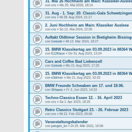
31. Mai 26 Hochheim am Main: Klassiker-Ausle
von
crs
»
Mo 25. Mai 2026, 18:14
31. Aug - 1. Sep: 20. Classic-Gala Schwetzinge
von
crs
»
Mi 28. Aug 2024, 21:17
2. Juni Hochheim am Main: Klassiker Auslese
von
crs
»
So 12. Mai 2024, 22:05
Auftakt Oldtimer Session in Bietigheim Bissing
von
Geisele
»
Mi 13. Mär 2024, 18:27
15. BMW Klassikertag am 03.09.2023 in 88364 Wo
von
E12Klaus
»
Do 31. Aug 2023, 13:24
Cars and Coffee Bad Liebenzell
von
Geisele
»
Mo 21. Aug 2023, 17:25
15. BMW Klassikertag am 03.09.2023 in 88364 
von
e3driver
»
Mo 21. Aug 2023, 10:33
BMW Freunde Schwaben am 17. und 18.06.
von
SHaase
»
Fr 2. Jun 2023, 14:33
Techno-Classica Essen 12. - 16. April 2023
von
crs
»
Sa 1. Apr 2023, 18:25
Retro Classics Stuttgart 23. - 26. Februar 2023
von
crs
»
Mi 22. Feb 2023, 00:06
Veranstaltungskalender
von
juergen_kn
»
Di 29. Mär 2022, 18:08