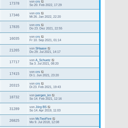
von
crs
17378
So 20. Feb 2022, 17:29
von
crs
17346
Mi 26. Jan 2022, 22:20
von
crs
17835
Do 23. Dez 2021, 22:55
von
crs
16035
Fr 10. Sep 2021, 01:14
von
SHaase
21265
Do 29. Jul 2021, 14:17
von
A_Schuetz
17717
Sa 3. Jul 2021, 08:20
von
crs
17415
Di 1. Jun 2021, 23:20
von
crs
20315
Di 23. Feb 2021, 19:43
von
juergen_kn
18732
So 14. Feb 2021, 12:16
von
Jörg BS
31289
So 14. Apr 2019, 11:03
von
McTwoFive
26825
Mo 9. Jul 2018, 12:08