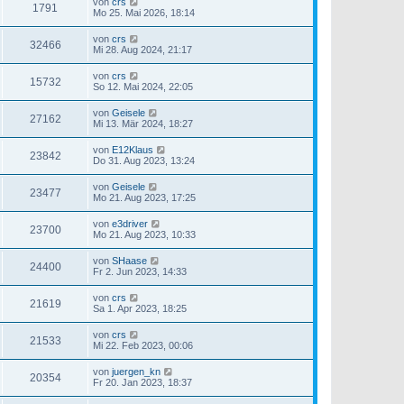
von
crs
1791
Mo 25. Mai 2026, 18:14
von
crs
32466
Mi 28. Aug 2024, 21:17
von
crs
15732
So 12. Mai 2024, 22:05
von
Geisele
27162
Mi 13. Mär 2024, 18:27
von
E12Klaus
23842
Do 31. Aug 2023, 13:24
von
Geisele
23477
Mo 21. Aug 2023, 17:25
von
e3driver
23700
Mo 21. Aug 2023, 10:33
von
SHaase
24400
Fr 2. Jun 2023, 14:33
von
crs
21619
Sa 1. Apr 2023, 18:25
von
crs
21533
Mi 22. Feb 2023, 00:06
von
juergen_kn
20354
Fr 20. Jan 2023, 18:37