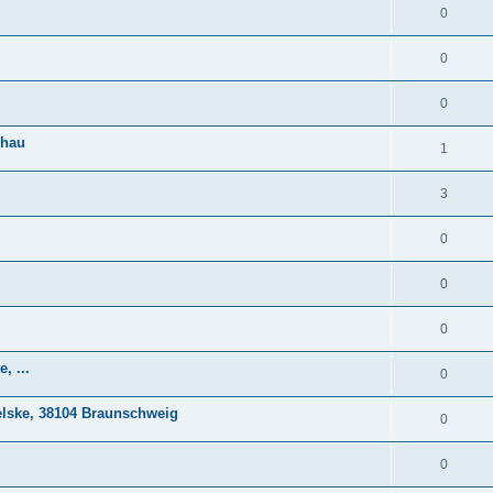
0
0
0
chau
1
3
0
0
0
, ...
0
elske, 38104 Braunschweig
0
0