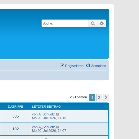
Suche
Erweiterte Suche
Registrieren
Anmelden
1
2
Nächste
26 Themen
ZUGRIFFE
LETZTER BEITRAG
von
A_Schuetz
585
Mo 20. Jul 2026, 14:15
von
A_Schuetz
192
Mo 20. Jul 2026, 14:07