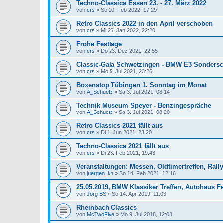
Techno-Classica Essen 23. - 27. März 2022
von
crs
»
So 20. Feb 2022, 17:29
Retro Classics 2022 in den April verschoben
von
crs
»
Mi 26. Jan 2022, 22:20
Frohe Festtage
von
crs
»
Do 23. Dez 2021, 22:55
Classic-Gala Schwetzingen - BMW E3 Sonders
von
crs
»
Mo 5. Jul 2021, 23:26
Boxenstop Tübingen 1. Sonntag im Monat
von
A_Schuetz
»
Sa 3. Jul 2021, 08:14
Technik Museum Speyer - Benzingespräche
von
A_Schuetz
»
Sa 3. Jul 2021, 08:20
Retro Classics 2021 fällt aus
von
crs
»
Di 1. Jun 2021, 23:20
Techno-Classica 2021 fällt aus
von
crs
»
Di 23. Feb 2021, 19:43
Veranstaltungen: Messen, Oldtimertreffen, Rallye
von
juergen_kn
»
So 14. Feb 2021, 12:16
25.05.2019, BMW Klassiker Treffen, Autohaus F
von
Jörg BS
»
So 14. Apr 2019, 11:03
Rheinbach Classics
von
McTwoFive
»
Mo 9. Jul 2018, 12:08