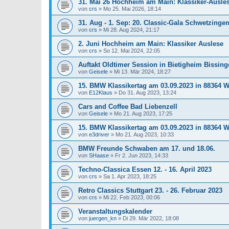
31. Mai 26 Hochheim am Main: Klassiker-Ausle
von
crs
»
Mo 25. Mai 2026, 18:14
31. Aug - 1. Sep: 20. Classic-Gala Schwetzinge
von
crs
»
Mi 28. Aug 2024, 21:17
2. Juni Hochheim am Main: Klassiker Auslese
von
crs
»
So 12. Mai 2024, 22:05
Auftakt Oldtimer Session in Bietigheim Bissing
von
Geisele
»
Mi 13. Mär 2024, 18:27
15. BMW Klassikertag am 03.09.2023 in 88364 Wo
von
E12Klaus
»
Do 31. Aug 2023, 13:24
Cars and Coffee Bad Liebenzell
von
Geisele
»
Mo 21. Aug 2023, 17:25
15. BMW Klassikertag am 03.09.2023 in 88364 
von
e3driver
»
Mo 21. Aug 2023, 10:33
BMW Freunde Schwaben am 17. und 18.06.
von
SHaase
»
Fr 2. Jun 2023, 14:33
Techno-Classica Essen 12. - 16. April 2023
von
crs
»
Sa 1. Apr 2023, 18:25
Retro Classics Stuttgart 23. - 26. Februar 2023
von
crs
»
Mi 22. Feb 2023, 00:06
Veranstaltungskalender
von
juergen_kn
»
Di 29. Mär 2022, 18:08