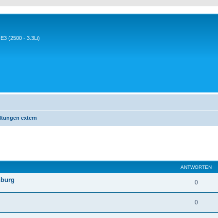
3 (2500 - 3.3Li)
ltungen extern
eiterte Suche
ANTWORTEN
nburg
0
0