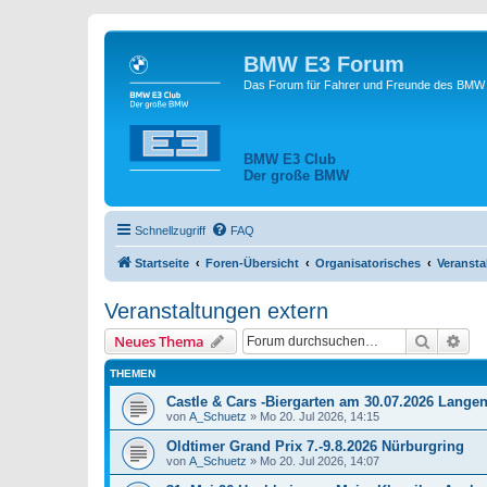
BMW E3 Forum
Das Forum für Fahrer und Freunde des BMW E
BMW E3 Club
Der große BMW
Schnellzugriff
FAQ
Startseite
Foren-Übersicht
Organisatorisches
Veransta
Veranstaltungen extern
Suche
Erw
Neues Thema
THEMEN
Castle & Cars -Biergarten am 30.07.2026 Lange
von
A_Schuetz
»
Mo 20. Jul 2026, 14:15
Oldtimer Grand Prix 7.-9.8.2026 Nürburgring
von
A_Schuetz
»
Mo 20. Jul 2026, 14:07