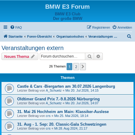
BMW E3 Forum
BMW E3 Club
Der große BMW
FAQ
Registrieren
Anmelden
S
Startseite
Foren-Übersicht
Organisatorisches
Veranstaltungen extern
u
Veranstaltungen extern
c
Suche
Erweiterte Suche
Neues Thema
h
e
1
2
Nächste
26 Themen
Themen
Castle & Cars -Biergarten am 30.07.2026 Langenburg
Letzter Beitrag von
A_Schuetz
«
Mo 20. Jul 2026, 14:15
Oldtimer Grand Prix 7.-9.8.2026 Nürburgring
Letzter Beitrag von
A_Schuetz
«
Mo 20. Jul 2026, 14:07
31. Mai 26 Hochheim am Main: Klassiker-Auslese
Letzter Beitrag von
crs
«
Mo 25. Mai 2026, 18:14
31. Aug - 1. Sep: 20. Classic-Gala Schwetzingen
Letzter Beitrag von
crs
«
Mi 28. Aug 2024, 21:17