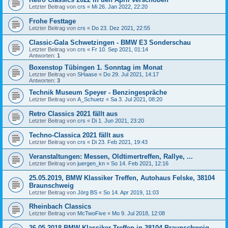
Letzter Beitrag von
crs
«
Mi 26. Jan 2022, 22:20
Frohe Festtage
Letzter Beitrag von
crs
«
Do 23. Dez 2021, 22:55
Classic-Gala Schwetzingen - BMW E3 Sonderschau
Letzter Beitrag von
crs
«
Fr 10. Sep 2021, 01:14
Antworten:
1
Boxenstop Tübingen 1. Sonntag im Monat
Letzter Beitrag von
SHaase
«
Do 29. Jul 2021, 14:17
Antworten:
3
Technik Museum Speyer - Benzingespräche
Letzter Beitrag von
A_Schuetz
«
Sa 3. Jul 2021, 08:20
Retro Classics 2021 fällt aus
Letzter Beitrag von
crs
«
Di 1. Jun 2021, 23:20
Techno-Classica 2021 fällt aus
Letzter Beitrag von
crs
«
Di 23. Feb 2021, 19:43
Veranstaltungen: Messen, Oldtimertreffen, Rallye, ...
Letzter Beitrag von
juergen_kn
«
So 14. Feb 2021, 12:16
25.05.2019, BMW Klassiker Treffen, Autohaus Felske, 38104
Braunschweig
Letzter Beitrag von
Jörg BS
«
So 14. Apr 2019, 11:03
Rheinbach Classics
Letzter Beitrag von
McTwoFive
«
Mo 9. Jul 2018, 12:08
26.05.2018 BMW Klassiker Treffen in 38104 Braunschweig