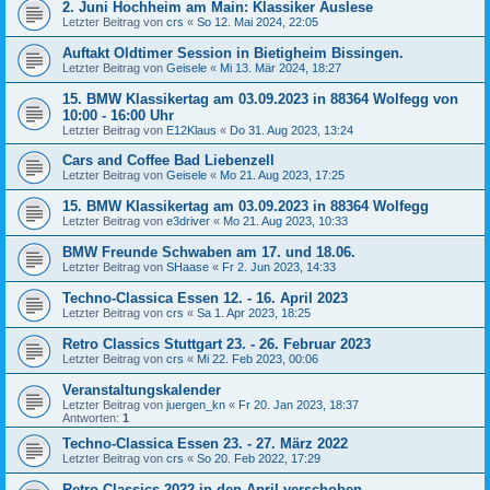
2. Juni Hochheim am Main: Klassiker Auslese
Letzter Beitrag von
crs
«
So 12. Mai 2024, 22:05
Auftakt Oldtimer Session in Bietigheim Bissingen.
Letzter Beitrag von
Geisele
«
Mi 13. Mär 2024, 18:27
15. BMW Klassikertag am 03.09.2023 in 88364 Wolfegg von
10:00 - 16:00 Uhr
Letzter Beitrag von
E12Klaus
«
Do 31. Aug 2023, 13:24
Cars and Coffee Bad Liebenzell
Letzter Beitrag von
Geisele
«
Mo 21. Aug 2023, 17:25
15. BMW Klassikertag am 03.09.2023 in 88364 Wolfegg
Letzter Beitrag von
e3driver
«
Mo 21. Aug 2023, 10:33
BMW Freunde Schwaben am 17. und 18.06.
Letzter Beitrag von
SHaase
«
Fr 2. Jun 2023, 14:33
Techno-Classica Essen 12. - 16. April 2023
Letzter Beitrag von
crs
«
Sa 1. Apr 2023, 18:25
Retro Classics Stuttgart 23. - 26. Februar 2023
Letzter Beitrag von
crs
«
Mi 22. Feb 2023, 00:06
Veranstaltungskalender
Letzter Beitrag von
juergen_kn
«
Fr 20. Jan 2023, 18:37
Antworten:
1
Techno-Classica Essen 23. - 27. März 2022
Letzter Beitrag von
crs
«
So 20. Feb 2022, 17:29
Retro Classics 2022 in den April verschoben