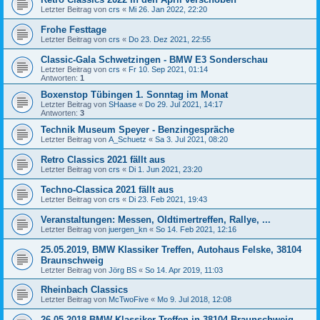
Letzter Beitrag von
crs
«
Mi 26. Jan 2022, 22:20
Frohe Festtage
Letzter Beitrag von
crs
«
Do 23. Dez 2021, 22:55
Classic-Gala Schwetzingen - BMW E3 Sonderschau
Letzter Beitrag von
crs
«
Fr 10. Sep 2021, 01:14
Antworten:
1
Boxenstop Tübingen 1. Sonntag im Monat
Letzter Beitrag von
SHaase
«
Do 29. Jul 2021, 14:17
Antworten:
3
Technik Museum Speyer - Benzingespräche
Letzter Beitrag von
A_Schuetz
«
Sa 3. Jul 2021, 08:20
Retro Classics 2021 fällt aus
Letzter Beitrag von
crs
«
Di 1. Jun 2021, 23:20
Techno-Classica 2021 fällt aus
Letzter Beitrag von
crs
«
Di 23. Feb 2021, 19:43
Veranstaltungen: Messen, Oldtimertreffen, Rallye, ...
Letzter Beitrag von
juergen_kn
«
So 14. Feb 2021, 12:16
25.05.2019, BMW Klassiker Treffen, Autohaus Felske, 38104
Braunschweig
Letzter Beitrag von
Jörg BS
«
So 14. Apr 2019, 11:03
Rheinbach Classics
Letzter Beitrag von
McTwoFive
«
Mo 9. Jul 2018, 12:08
26.05.2018 BMW Klassiker Treffen in 38104 Braunschweig