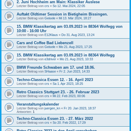
2. Juni Hochheim am Main: Klassiker Auslese
Letzter Beitrag von
crs
«
So 12. Mai 2024, 22:05
Auftakt Oldtimer Session in Bietigheim Bissingen.
Letzter Beitrag von
Geisele
«
Mi 13. Mär 2024, 18:27
15. BMW Klassikertag am 03.09.2023 in 88364 Wolfegg von
10:00 - 16:00 Uhr
Letzter Beitrag von
E12Klaus
«
Do 31. Aug 2023, 13:24
Cars and Coffee Bad Liebenzell
Letzter Beitrag von
Geisele
«
Mo 21. Aug 2023, 17:25
15. BMW Klassikertag am 03.09.2023 in 88364 Wolfegg
Letzter Beitrag von
e3driver
«
Mo 21. Aug 2023, 10:33
BMW Freunde Schwaben am 17. und 18.06.
Letzter Beitrag von
SHaase
«
Fr 2. Jun 2023, 14:33
Techno-Classica Essen 12. - 16. April 2023
Letzter Beitrag von
crs
«
Sa 1. Apr 2023, 18:25
Retro Classics Stuttgart 23. - 26. Februar 2023
Letzter Beitrag von
crs
«
Mi 22. Feb 2023, 00:06
Veranstaltungskalender
Letzter Beitrag von
juergen_kn
«
Fr 20. Jan 2023, 18:37
Antworten:
1
Techno-Classica Essen 23. - 27. März 2022
Letzter Beitrag von
crs
«
So 20. Feb 2022, 17:29
Retro Classics 2022 in den April verschoben