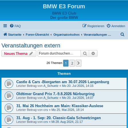
BMW E3 Forum
BMW E3 Club
Der große BMW
FAQ
Registrieren
Anmelden
S
Startseite
Foren-Übersicht
Organisatorisches
Veranstaltungen extern
u
Veranstaltungen extern
c
Suche
Erweiterte Suche
Neues Thema
h
e
1
2
Nächste
26 Themen
Themen
Castle & Cars -Biergarten am 30.07.2026 Langenburg
Letzter Beitrag von
A_Schuetz
«
Mo 20. Jul 2026, 14:15
Oldtimer Grand Prix 7.-9.8.2026 Nürburgring
Letzter Beitrag von
A_Schuetz
«
Mo 20. Jul 2026, 14:07
31. Mai 26 Hochheim am Main: Klassiker-Auslese
Letzter Beitrag von
crs
«
Mo 25. Mai 2026, 18:14
31. Aug - 1. Sep: 20. Classic-Gala Schwetzingen
Letzter Beitrag von
crs
«
Mi 28. Aug 2024, 21:17