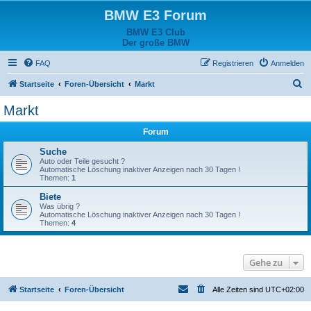
BMW E3 Forum
BMW E3 Club
Der große BMW
FAQ
Registrieren
Anmelden
S
Startseite
Foren-Übersicht
Markt
u
Markt
c
Forum
h
e
Suche
Auto oder Teile gesucht ?
Automatische Löschung inaktiver Anzeigen nach 30 Tagen !
Themen:
1
Biete
Was übrig ?
Automatische Löschung inaktiver Anzeigen nach 30 Tagen !
Themen:
4
Gehe zu
Startseite
Foren-Übersicht
Alle Zeiten sind
UTC+02:00