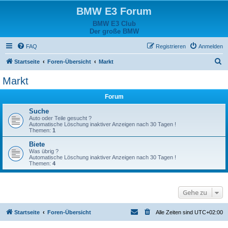
BMW E3 Forum
BMW E3 Club
Der große BMW
FAQ
Registrieren
Anmelden
S
Startseite
Foren-Übersicht
Markt
u
Markt
c
Forum
h
e
Suche
Auto oder Teile gesucht ?
Automatische Löschung inaktiver Anzeigen nach 30 Tagen !
Themen:
1
Biete
Was übrig ?
Automatische Löschung inaktiver Anzeigen nach 30 Tagen !
Themen:
4
Gehe zu
Startseite
Foren-Übersicht
Alle Zeiten sind
UTC+02:00